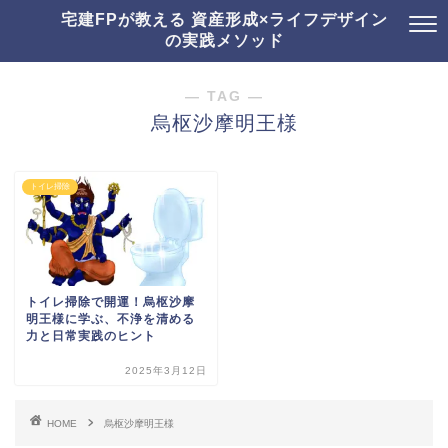
宅建FPが教える 資産形成×ライフデザイン
の実践メソッド
― TAG ―
烏枢沙摩明王様
トイレ掃除
トイレ掃除で開運！烏枢沙摩
明王様に学ぶ、不浄を清める
力と日常実践のヒント
2025年3月12日
HOME
烏枢沙摩明王様