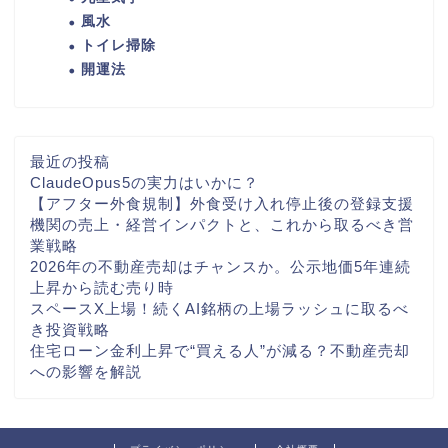
風水
トイレ掃除
開運法
最近の投稿
ClaudeOpus5の実力はいかに？
【アフター外食規制】外食受け入れ停止後の登録支援
機関の売上・経営インパクトと、これから取るべき営
業戦略
2026年の不動産売却はチャンスか。公示地価5年連続
上昇から読む売り時
スペースX上場！続くAI銘柄の上場ラッシュに取るべ
き投資戦略
住宅ローン金利上昇で“買える人”が減る？不動産売却
への影響を解説