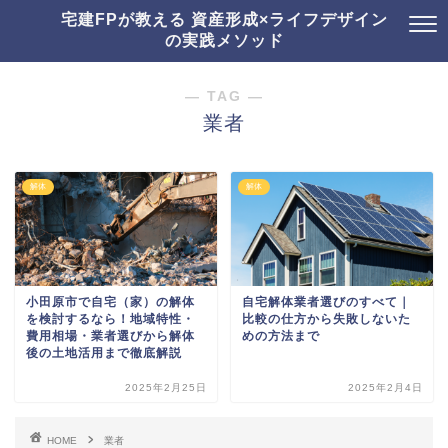
宅建FPが教える 資産形成×ライフデザイン
の実践メソッド
― TAG ―
業者
解体
解体
小田原市で自宅（家）の解体
自宅解体業者選びのすべて｜
を検討するなら！地域特性・
比較の仕方から失敗しないた
費用相場・業者選びから解体
めの方法まで
後の土地活用まで徹底解説
2025年2月25日
2025年2月4日
HOME
業者