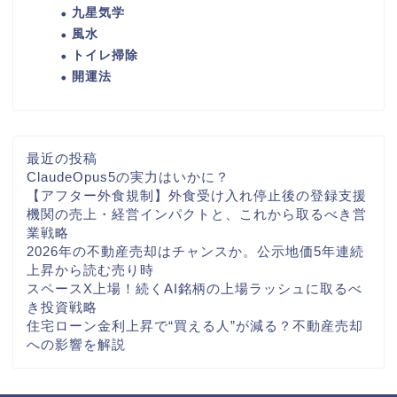
九星気学
風水
トイレ掃除
開運法
最近の投稿
ClaudeOpus5の実力はいかに？
【アフター外食規制】外食受け入れ停止後の登録支援
機関の売上・経営インパクトと、これから取るべき営
業戦略
2026年の不動産売却はチャンスか。公示地価5年連続
上昇から読む売り時
スペースX上場！続くAI銘柄の上場ラッシュに取るべ
き投資戦略
住宅ローン金利上昇で“買える人”が減る？不動産売却
への影響を解説