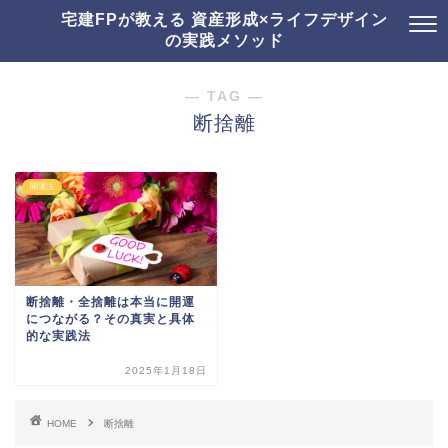
宅建FPが教える 資産形成×ライフデザイン
の実践メソッド
― TAG ―
断捨離
開運法
断捨離・全捨離は本当に開運
につながる？その真実と具体
的な実践法
2025年1月18日
HOME
断捨離