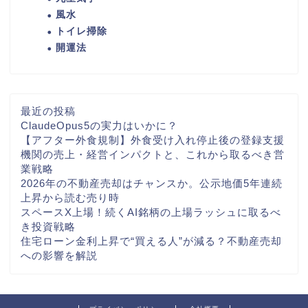
風水
トイレ掃除
開運法
最近の投稿
ClaudeOpus5の実力はいかに？
【アフター外食規制】外食受け入れ停止後の登録支援
機関の売上・経営インパクトと、これから取るべき営
業戦略
2026年の不動産売却はチャンスか。公示地価5年連続
上昇から読む売り時
スペースX上場！続くAI銘柄の上場ラッシュに取るべ
き投資戦略
住宅ローン金利上昇で“買える人”が減る？不動産売却
への影響を解説