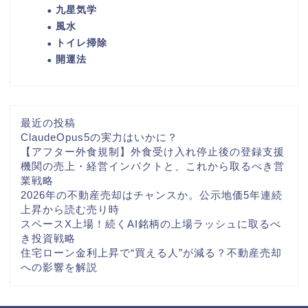
九星気学
風水
トイレ掃除
開運法
最近の投稿
ClaudeOpus5の実力はいかに？
【アフター外食規制】外食受け入れ停止後の登録支援
機関の売上・経営インパクトと、これから取るべき営
業戦略
2026年の不動産売却はチャンスか。公示地価5年連続
上昇から読む売り時
スペースX上場！続くAI銘柄の上場ラッシュに取るべ
き投資戦略
住宅ローン金利上昇で“買える人”が減る？不動産売却
への影響を解説