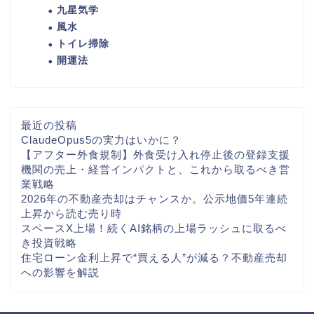
九星気学
風水
トイレ掃除
開運法
最近の投稿
ClaudeOpus5の実力はいかに？
【アフター外食規制】外食受け入れ停止後の登録支援
機関の売上・経営インパクトと、これから取るべき営
業戦略
2026年の不動産売却はチャンスか。公示地価5年連続
上昇から読む売り時
スペースX上場！続くAI銘柄の上場ラッシュに取るべ
き投資戦略
住宅ローン金利上昇で“買える人”が減る？不動産売却
への影響を解説