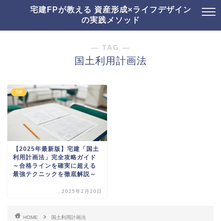
宅建FPが教える 資産形成×ライフデザイン
の実践メソッド
― TAG ―
国土利用計画法
宅建
【2025年最新版】宅建「国土
利用計画法」完全攻略ガイド
～合格ラインを確実に超える
最強テクニックを徹底解説～
2025年2月20日
HOME
国土利用計画法