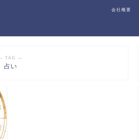
会社概要
― TAG ―
占い