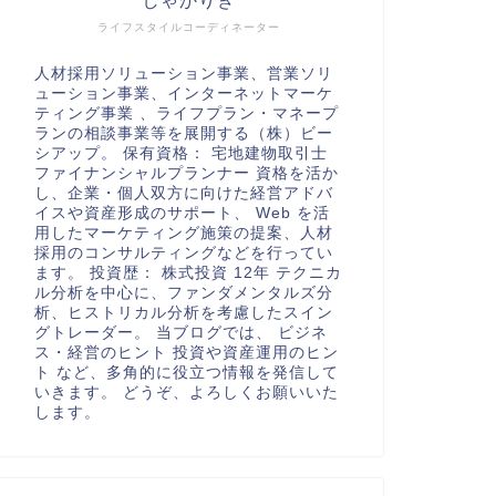
しゃかりき
ライフスタイルコーディネーター
人材採用ソリューション事業、営業ソリ
ューション事業、インターネットマーケ
ティング事業 、ライフプラン・マネープ
ランの相談事業等を展開する（株）ビー
シアップ。 保有資格： 宅地建物取引士
ファイナンシャルプランナー 資格を活か
し、企業・個人双方に向けた経営アドバ
イスや資産形成のサポート、 Web を活
用したマーケティング施策の提案、人材
採用のコンサルティングなどを行ってい
ます。 投資歴： 株式投資 12年 テクニカ
ル分析を中心に、ファンダメンタルズ分
析、ヒストリカル分析を考慮したスイン
グトレーダー。 当ブログでは、 ビジネ
ス・経営のヒント 投資や資産運用のヒン
ト など、多角的に役立つ情報を発信して
いきます。 どうぞ、よろしくお願いいた
します。