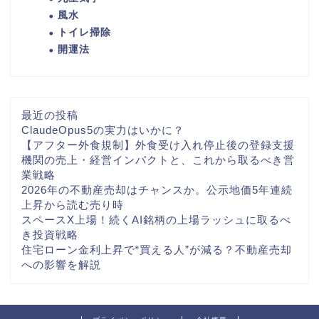
風水
トイレ掃除
開運法
最近の投稿
ClaudeOpus5の実力はいかに？
【アフター外食規制】外食受け入れ停止後の登録支援
機関の売上・経営インパクトと、これから取るべき営
業戦略
2026年の不動産売却はチャンスか。公示地価5年連続
上昇から読む売り時
スペースX上場！続くAI銘柄の上場ラッシュに取るべ
き投資戦略
住宅ローン金利上昇で“買える人”が減る？不動産売却
への影響を解説