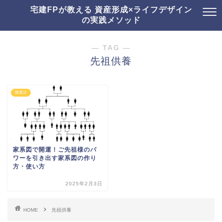
宅建FPが教える 資産形成×ライフデザイン
の実践メソッド
― TAG ―
先祖供養
開運法
家系図で開運！ご先祖様のパ
ワーを引き出す家系図の作り
方・使い方
2025年2月3日
HOME
先祖供養