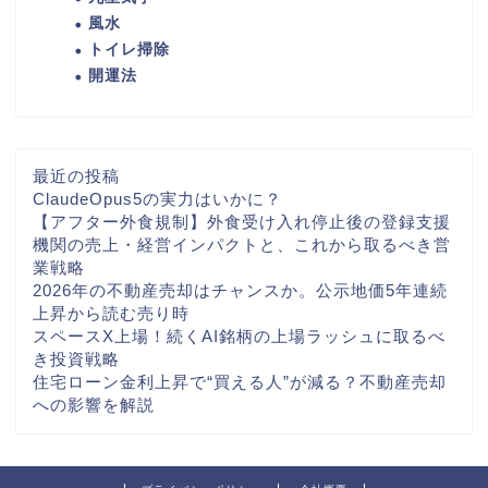
風水
トイレ掃除
開運法
最近の投稿
ClaudeOpus5の実力はいかに？
【アフター外食規制】外食受け入れ停止後の登録支援
機関の売上・経営インパクトと、これから取るべき営
業戦略
2026年の不動産売却はチャンスか。公示地価5年連続
上昇から読む売り時
スペースX上場！続くAI銘柄の上場ラッシュに取るべ
き投資戦略
住宅ローン金利上昇で“買える人”が減る？不動産売却
への影響を解説