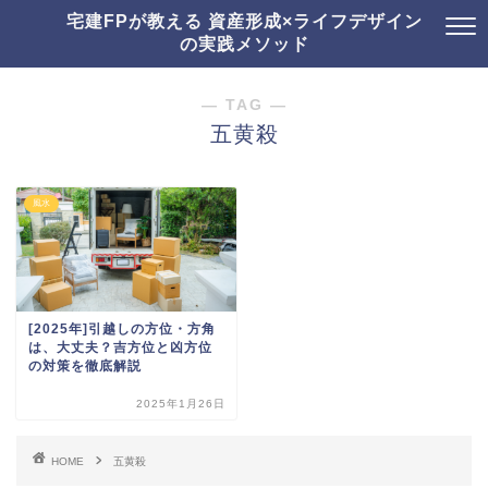
宅建FPが教える 資産形成×ライフデザイン
の実践メソッド
― TAG ―
五黄殺
風水
[2025年]引越しの方位・方角
は、大丈夫？吉方位と凶方位
の対策を徹底解説
2025年1月26日
HOME
五黄殺