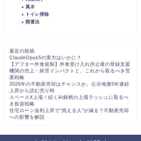
風水
トイレ掃除
開運法
最近の投稿
ClaudeOpus5の実力はいかに？
【アフター外食規制】外食受け入れ停止後の登録支援
機関の売上・経営インパクトと、これから取るべき営
業戦略
2026年の不動産売却はチャンスか。公示地価5年連続
上昇から読む売り時
スペースX上場！続くAI銘柄の上場ラッシュに取るべ
き投資戦略
住宅ローン金利上昇で“買える人”が減る？不動産売却
への影響を解説