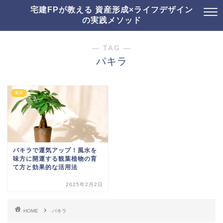
宅建FPが教える 資産形成×ライフデザイン
の実践メソッド
― TAG ―
パキラ
風水
パキラで運気アップ！風水を
味方に開運する観葉植物の育
て方と効果的な活用法
2025年2月2日
HOME
パキラ