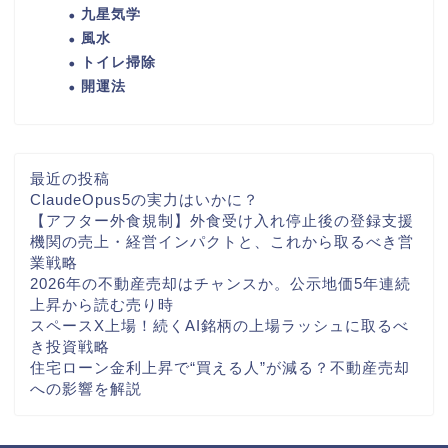
九星気学
風水
トイレ掃除
開運法
最近の投稿
ClaudeOpus5の実力はいかに？
【アフター外食規制】外食受け入れ停止後の登録支援
機関の売上・経営インパクトと、これから取るべき営
業戦略
2026年の不動産売却はチャンスか。公示地価5年連続
上昇から読む売り時
スペースX上場！続くAI銘柄の上場ラッシュに取るべ
き投資戦略
住宅ローン金利上昇で“買える人”が減る？不動産売却
への影響を解説