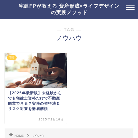
宅建FPが教える 資産形成×ライフデザイン
の実践メソッド
― TAG ―
ノウハウ
宅建
【2025年最新版】未経験から
でも宅建士資格だけで不動産
開業できる？実務の習得法＆
リスク対策を徹底解説
2025年2月16日
HOME
ノウハウ