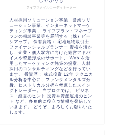
しゃかりき
ライフスタイルコーディネーター
人材採用ソリューション事業、営業ソリ
ューション事業、インターネットマーケ
ティング事業 、ライフプラン・マネープ
ランの相談事業等を展開する（株）ビー
シアップ。 保有資格： 宅地建物取引士
ファイナンシャルプランナー 資格を活か
し、企業・個人双方に向けた経営アドバ
イスや資産形成のサポート、 Web を活
用したマーケティング施策の提案、人材
採用のコンサルティングなどを行ってい
ます。 投資歴： 株式投資 12年 テクニカ
ル分析を中心に、ファンダメンタルズ分
析、ヒストリカル分析を考慮したスイン
グトレーダー。 当ブログでは、 ビジネ
ス・経営のヒント 投資や資産運用のヒン
ト など、多角的に役立つ情報を発信して
いきます。 どうぞ、よろしくお願いいた
します。