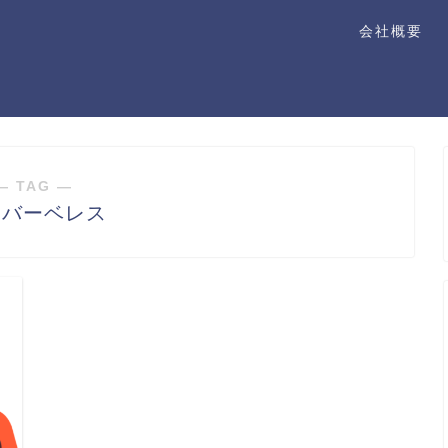
会社概要
― TAG ―
リバーベレス