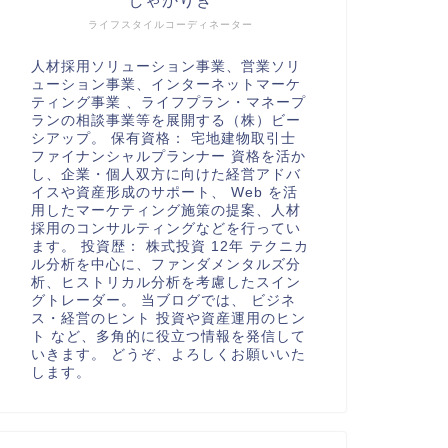
しゃかりき
ライフスタイルコーディネーター
人材採用ソリューション事業、営業ソリ
ューション事業、インターネットマーケ
ティング事業 、ライフプラン・マネープ
ランの相談事業等を展開する（株）ビー
シアップ。 保有資格： 宅地建物取引士
ファイナンシャルプランナー 資格を活か
し、企業・個人双方に向けた経営アドバ
イスや資産形成のサポート、 Web を活
用したマーケティング施策の提案、人材
採用のコンサルティングなどを行ってい
ます。 投資歴： 株式投資 12年 テクニカ
ル分析を中心に、ファンダメンタルズ分
析、ヒストリカル分析を考慮したスイン
グトレーダー。 当ブログでは、 ビジネ
ス・経営のヒント 投資や資産運用のヒン
ト など、多角的に役立つ情報を発信して
いきます。 どうぞ、よろしくお願いいた
します。