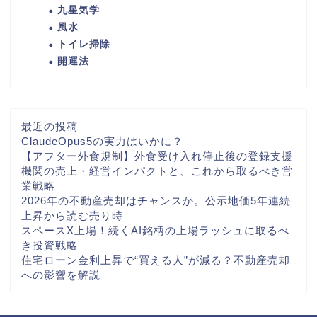
九星気学
風水
トイレ掃除
開運法
最近の投稿
ClaudeOpus5の実力はいかに？
【アフター外食規制】外食受け入れ停止後の登録支援
機関の売上・経営インパクトと、これから取るべき営
業戦略
2026年の不動産売却はチャンスか。公示地価5年連続
上昇から読む売り時
スペースX上場！続くAI銘柄の上場ラッシュに取るべ
き投資戦略
住宅ローン金利上昇で“買える人”が減る？不動産売却
への影響を解説