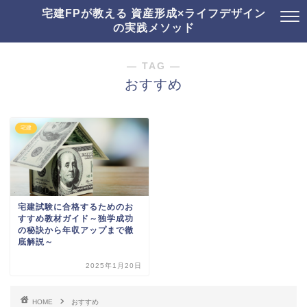
宅建FPが教える 資産形成×ライフデザイン
の実践メソッド
― TAG ―
おすすめ
宅建
宅建試験に合格するためのお
すすめ教材ガイド～独学成功
の秘訣から年収アップまで徹
底解説～
2025年1月20日
HOME
おすすめ