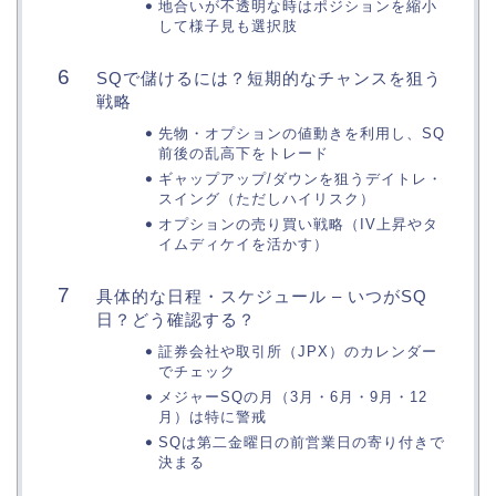
地合いが不透明な時はポジションを縮小
して様子見も選択肢
SQで儲けるには？短期的なチャンスを狙う
戦略
先物・オプションの値動きを利用し、SQ
前後の乱高下をトレード
ギャップアップ/ダウンを狙うデイトレ・
スイング（ただしハイリスク）
オプションの売り買い戦略（IV上昇やタ
イムディケイを活かす）
具体的な日程・スケジュール – いつがSQ
日？どう確認する？
証券会社や取引所（JPX）のカレンダー
でチェック
メジャーSQの月（3月・6月・9月・12
月）は特に警戒
SQは第二金曜日の前営業日の寄り付きで
決まる