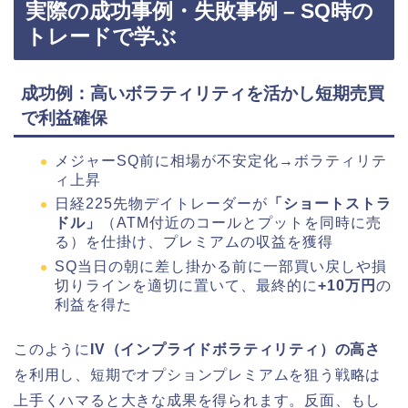
実際の成功事例・失敗事例 – SQ時の
トレードで学ぶ
成功例：高いボラティリティを活かし短期売買
で利益確保
メジャーSQ前に相場が不安定化→ボラティリテ
ィ上昇
日経225先物デイトレーダーが
「ショートストラ
ドル」
（ATM付近のコールとプットを同時に売
る）を仕掛け、プレミアムの収益を獲得
SQ当日の朝に差し掛かる前に一部買い戻しや損
切りラインを適切に置いて、最終的に
+10万円
の
利益を得た
このように
IV（インプライドボラティリティ）の高さ
を利用し、短期でオプションプレミアムを狙う戦略は
上手くハマると大きな成果を得られます。反面、もし