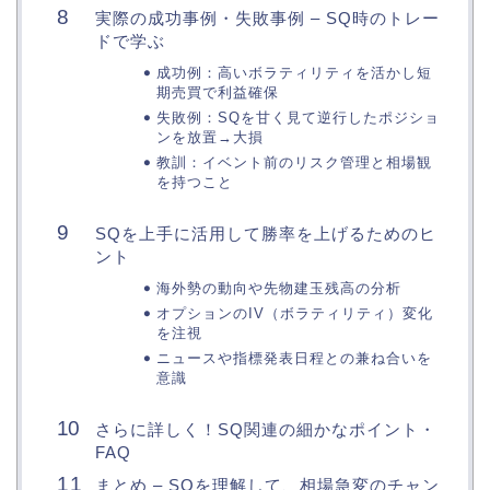
実際の成功事例・失敗事例 – SQ時のトレー
ドで学ぶ
成功例：高いボラティリティを活かし短
期売買で利益確保
失敗例：SQを甘く見て逆行したポジショ
ンを放置→大損
教訓：イベント前のリスク管理と相場観
を持つこと
SQを上手に活用して勝率を上げるためのヒ
ント
海外勢の動向や先物建玉残高の分析
オプションのIV（ボラティリティ）変化
を注視
ニュースや指標発表日程との兼ね合いを
意識
さらに詳しく！SQ関連の細かなポイント・
FAQ
まとめ – SQを理解して、相場急変のチャン