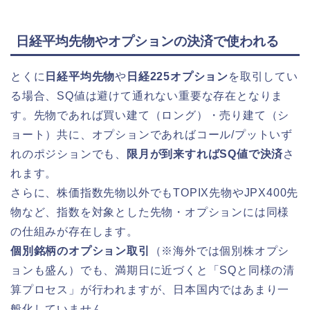
日経平均先物やオプションの決済で使われる
とくに
日経平均先物
や
日経225オプション
を取引してい
る場合、SQ値は避けて通れない重要な存在となりま
す。先物であれば買い建て（ロング）・売り建て（シ
ョート）共に、オプションであればコール/プットいず
れのポジションでも、
限月が到来すればSQ値で決済
さ
れます。
さらに、株価指数先物以外でもTOPIX先物やJPX400先
物など、指数を対象とした先物・オプションには同様
の仕組みが存在します。
個別銘柄のオプション取引
（※海外では個別株オプシ
ョンも盛ん）でも、満期日に近づくと「SQと同様の清
算プロセス」が行われますが、日本国内ではあまり一
般化していません。