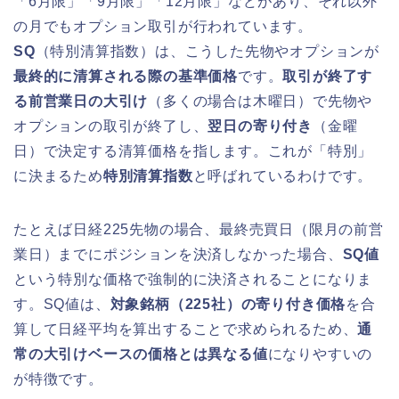
「6月限」「9月限」「12月限」などがあり、それ以外
の月でもオプション取引が行われています。
SQ
（特別清算指数）は、こうした先物やオプションが
最終的に清算される際の基準価格
です。
取引が終了す
る前営業日の大引け
（多くの場合は木曜日）で先物や
オプションの取引が終了し、
翌日の寄り付き
（金曜
日）で決定する清算価格を指します。これが「特別」
に決まるため
特別清算指数
と呼ばれているわけです。
たとえば日経225先物の場合、最終売買日（限月の前営
業日）までにポジションを決済しなかった場合、
SQ値
という特別な価格で強制的に決済されることになりま
す。SQ値は、
対象銘柄（225社）の寄り付き価格
を合
算して日経平均を算出することで求められるため、
通
常の大引けベースの価格とは異なる値
になりやすいの
が特徴です。