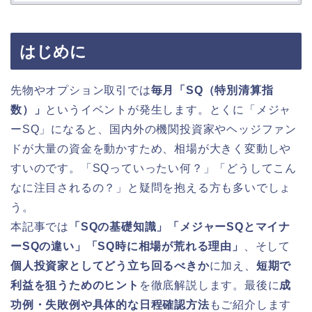
はじめに
先物やオプション取引では
毎月「SQ（特別清算指
数）」
というイベントが発生します。とくに「メジャ
ーSQ」になると、国内外の機関投資家やヘッジファン
ドが大量の資金を動かすため、相場が大きく変動しや
すいのです。「SQっていったい何？」「どうしてこん
なに注目されるの？」と疑問を抱える方も多いでしょ
う。
本記事では
「SQの基礎知識」「メジャーSQとマイナ
ーSQの違い」「SQ時に相場が荒れる理由」
、そして
個人投資家としてどう立ち回るべきか
に加え、
短期で
利益を狙うためのヒント
を徹底解説します。最後に
成
功例・失敗例や具体的な日程確認方法
もご紹介します