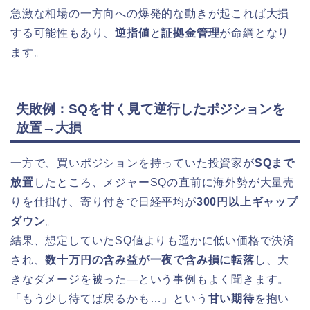
急激な相場の一方向への爆発的な動きが起これば大損
する可能性もあり、
逆指値
と
証拠金管理
が命綱となり
ます。
失敗例：SQを甘く見て逆行したポジションを
放置→大損
一方で、買いポジションを持っていた投資家が
SQまで
放置
したところ、メジャーSQの直前に海外勢が大量売
りを仕掛け、寄り付きで日経平均が
300円以上ギャップ
ダウン
。
結果、想定していたSQ値よりも遥かに低い価格で決済
され、
数十万円の含み益が一夜で含み損に転落
し、大
きなダメージを被った—という事例もよく聞きます。
「もう少し待てば戻るかも…」という
甘い期待
を抱い