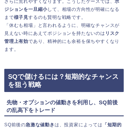
さらに荒れやすくなります。こうしたケースでは、
ポ
ジションを一旦縮小
して、相場の方向性が明確になる
まで
様子見
するのも賢明な戦略です。
「休むも相場」と言われるように、明確なチャンスが
見えない時にあえてポジションを持たないのは
リスク
管理上有効
であり、精神的にも余裕を保ちやすくなり
ます。
SQで儲けるには？短期的なチャンス
を狙う戦略
先物・オプションの値動きを利用し、SQ前後
の乱高下をトレード
SQ前後の
急激な値動き
は、投資家によっては
「短期的