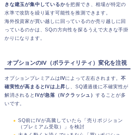
きな建玉が集中しているか
を把握でき、相場が特定の
水準で攻防を繰り返す可能性を推測できます。
海外投資家が買い越しに回っているのか売り越しに回
っているのかは、SQの方向性を探るうえで大きな手掛
かりになります。
オプションのIV（ボラティリティ）変化を注視
オプションプレミアムは
IV
によって左右されます。
不
確実性が高まるとIVは上昇
し、SQ通過後に不確実性が
解消されると
IVが急落（IVクラッシュ）
することが多
いです。
SQ前にIVが高騰していたら「売りポジション
（プレミアム受取）」を検討
大きく動くと読んでいるなら「買いポジショ