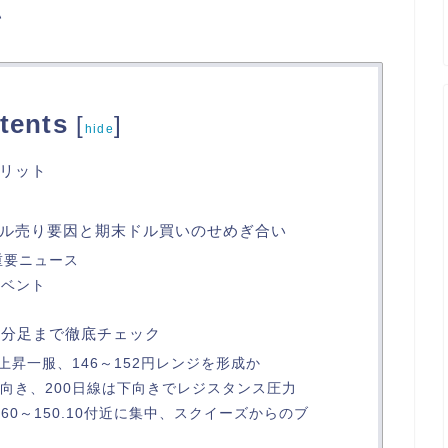
い
tents
[
]
hide
リット
ル売り要因と期末ドル買いのせめぎ合い
の重要ニュース
イベント
5分足まで徹底チェック
昇一服、146～152円レンジを形成か
上向き、200日線は下向きでレジスタンス圧力
.60～150.10付近に集中、スクイーズからのブ