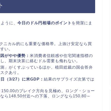
ト
るように、
今日のドル円相場のポイント
を簡潔にま
クニカル的にも重要な価格帯。上抜け安定なら買
やすい。
要因がやや優勢：
米消費者信頼感や住宅関連指標の
だし、期末決算に絡むドル需要も侮れない。
観測」がくすぶっているほか、植田総裁の国会答弁
リスクあり。
日（3/27）に米GDP：
結果のサプライズ次第では
80～150.00のブレイク方向を見極め、ロング・ショー
148.50付近への下落、ロングなら150.80～