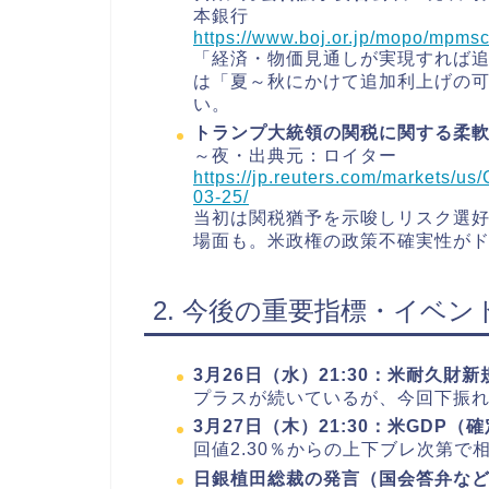
本銀行
https://www.boj.or.jp/mopo/mpm
「経済・物価見通しが実現すれば
は「夏～秋にかけて追加利上げの
い。
トランプ大統領の関税に関する柔
～夜・出典元：ロイター
https://jp.reuters.com/marke
03-25/
当初は関税猶予を示唆しリスク選
場面も。米政権の政策不確実性が
2. 今後の重要指標・イベン
3月26日（水）21:30：米耐久財
プラスが続いているが、今回下振
3月27日（木）21:30：米GDP（
回値2.30％からの上下ブレ次第で
日銀植田総裁の発言（国会答弁な