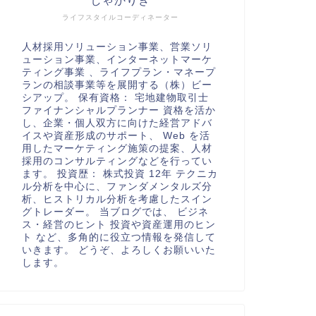
しゃかりき
ライフスタイルコーディネーター
人材採用ソリューション事業、営業ソリ
ューション事業、インターネットマーケ
ティング事業 、ライフプラン・マネープ
ランの相談事業等を展開する（株）ビー
シアップ。 保有資格： 宅地建物取引士
ファイナンシャルプランナー 資格を活か
し、企業・個人双方に向けた経営アドバ
イスや資産形成のサポート、 Web を活
用したマーケティング施策の提案、人材
採用のコンサルティングなどを行ってい
ます。 投資歴： 株式投資 12年 テクニカ
ル分析を中心に、ファンダメンタルズ分
析、ヒストリカル分析を考慮したスイン
グトレーダー。 当ブログでは、 ビジネ
ス・経営のヒント 投資や資産運用のヒン
ト など、多角的に役立つ情報を発信して
いきます。 どうぞ、よろしくお願いいた
します。