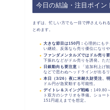
今日の結論・注目ポイン
まずは、忙しい方でも一目で押さえられ
とめます。
大きな節目は150円：
心理的にもテ
い継続、反落なら売り優位になり
ファンダメンタルズではドル売り
下振れなどがドル売りを誘発。た
日銀動向も要注意：
「追加利上げ
などで思わぬヘッドラインが出る
本日（3/26）夜に米耐久財受注、明
ドル円が急変動する可能性。
デイトレ＆スイング戦略：
149.
ト双方のシナリオを準備。ショートなら
151円超えまでを想定。