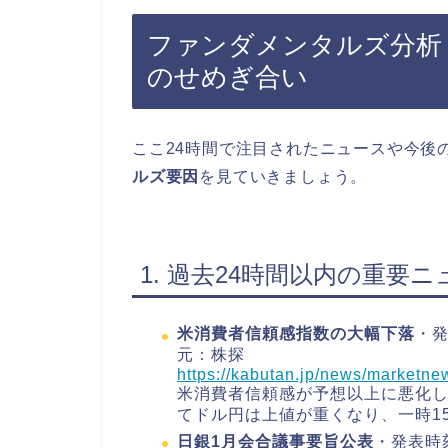
ファンダメンタルズ分析
のせめぎ合い
ここ24時間で注目されたニュースや今後
ルズ要因
を見ていきましょう。
1. 過去24時間以内の重要ニ
米消費者信頼感指数の大幅下落
・発
元：株探
https://kabutan.jp/news/market
米消費者信頼感が予想以上に悪化
てドル円は上値が重くなり、一時1
日銀1月会合議事要旨公表
・発表時刻