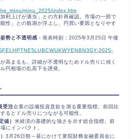
sche_minu/minu_2025/index.htm
追加利上げが適当」との方針再確認。市場の一部で
可能性」との観測が浮上し、円買い要因となりやす
軟姿勢と不透明感
・発表時刻：2025年3月25日 午後
ts/us/GFELHPTNE5LUBCWUKWYENBN3GY-2025-
好が高まるも、詳細が不透明なためドル売りに傾く
ドル円相場の乱高下を誘発。
ト
新規受注
企業の設備投資意欲を測る重要指標。前回比
れするとドル売りにつながる可能性。
確定値）
米経済の基礎的な強さを示す総合指標。前
相場にインパクト。
ど）
3月26日朝～昼にかけて衆院財務金融委員会に