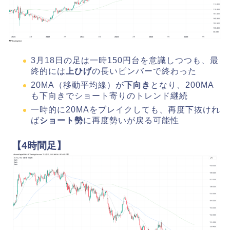
3月18日の足は一時150円台を意識しつつも、最
終的には
上ひげ
の長いピンバーで終わった
20MA（移動平均線）が
下向き
となり、200MA
も下向きでショート寄りのトレンド継続
一時的に20MAをブレイクしても、再度下抜けれ
ば
ショート勢
に再度勢いが戻る可能性
【4時間足】