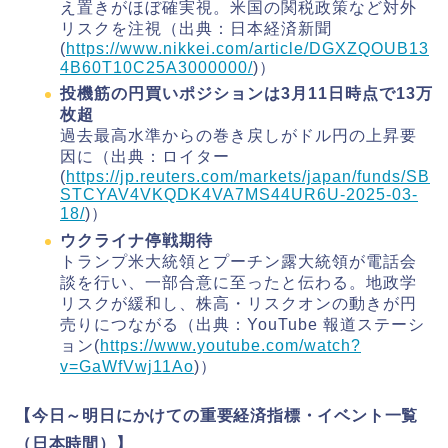
え置きがほぼ確実視。米国の関税政策など対外
リスクを注視（出典：日本経済新聞
(
https://www.nikkei.com/article/DGXZQOUB13
4B60T10C25A3000000/
)）
投機筋の円買いポジションは3月11日時点で13万
枚超
過去最高水準からの巻き戻しがドル円の上昇要
因に（出典：ロイター
(
https://jp.reuters.com/markets/japan/funds/SB
STCYAV4VKQDK4VA7MS44UR6U-2025-03-
18/
)）
ウクライナ停戦期待
トランプ米大統領とプーチン露大統領が電話会
談を行い、一部合意に至ったと伝わる。地政学
リスクが緩和し、株高・リスクオンの動きが円
売りにつながる（出典：YouTube 報道ステーシ
ョン(
https://www.youtube.com/watch?
v=GaWfVwj11Ao
)）
【今日～明日にかけての重要経済指標・イベント一覧
（日本時間）】