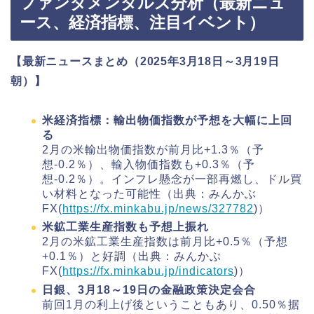
ファンダメンタルズ分析（最新ニュ
ース、経済指標、注目イベント）
【最新ニュースまとめ（2025年3月18日～3月19日
朝）】
米経済指標：輸出物価指数が予想を大幅に上回
る
2月の米輸出物価指数が前月比+1.3％（予
想-0.2％）、輸入物価指数も+0.3％（予
想-0.2％）。インフレ懸念が一部再燃し、ドル買
い材料となった可能性（出典：みんかぶ
FX(
https://fx.minkabu.jp/news/327782
)）
米鉱工業生産指数も予想上振れ
2月の米鉱工業生産指数は前月比+0.5％（予想
+0.1％）と好調（出典：みんかぶ
FX(
https://fx.minkabu.jp/indicators
)）
日銀、3月18～19日の金融政策決定会合
前回1月の利上げ後ということもあり、0.50％据