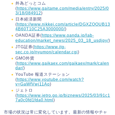
外為どっとコム
(
https://www.gaitame.com/media/entry/2025/0
3/18/084912
)
日本経済新聞
(
https://www.nikkei.com/article/DGXZQOUB13
4B60T10C25A3000000/
)
OANDA証券(
https://www.oanda.jp/lab-
education/market_news/2025_03_18_usdjpy/
)
JTG証券(
https://www.jtg-
sec.co.jp/nyumon/calendar.cgi
)
GMO外貨
(
https://www.gaikaex.com/gaikaex/mark/calen
dar/
)
YouTube 報道ステーション
(
https://www.youtube.com/watch?
v=GaWfVwj11Ao
)
ジェトロ
(
https://www.jetro.go.jp/biznews/2025/03/91c1
7a0c0fd1fda0.html
)
市場の状況は常に変化しています。最新の情報やチャ