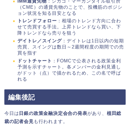
IMM通貨先物
：シカゴ・マーカンタイル取引所
（CME）の通貨先物のことで、投機筋のポジシ
ョン状況を知る目安となる
トレンドフォロー
：相場のトレンド方向に合わ
せて売買する手法。上昇トレンドなら買い、下
降トレンドなら売りを狙う
デイトレ／スイング
：デイトレは1日以内の短期
売買、スイングは数日～2週間程度の期間での売
買を指す
ドットチャート
：FOMCで公表される政策金利
予測を示すチャート。各メンバーの金利見通し
がドット（点）で描かれるため、この名で呼ば
れる
編集後記
今日は
日銀の政策金融決定会合の発表
があり、
植田総
裁の記者会見
も行われます。