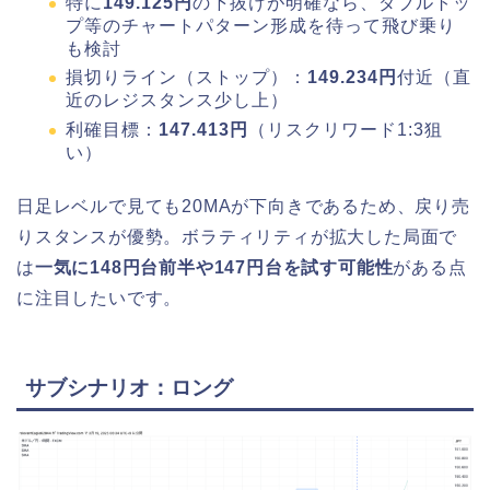
特に
149.125円
の下抜けが明確なら、ダブルトッ
プ等のチャートパターン形成を待って飛び乗り
も検討
損切りライン（ストップ）：
149.234円
付近（直
近のレジスタンス少し上）
利確目標：
147.413円
（リスクリワード1:3狙
い）
日足レベルで見ても20MAが下向きであるため、戻り売
りスタンスが優勢。ボラティリティが拡大した局面で
は
一気に148円台前半や147円台を試す可能性
がある点
に注目したいです。
サブシナリオ：ロング