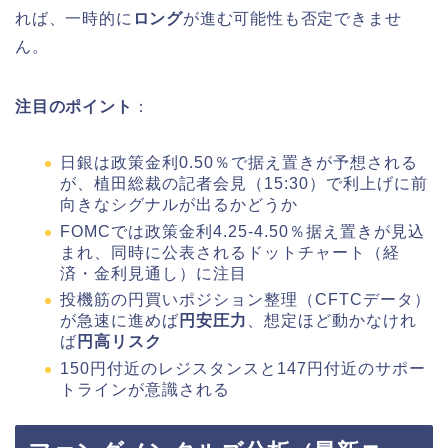
れば、一時的に
ロング
が進む可能性も否定できませ
ん。
注目のポイント
：
日銀は政策金利0.50％で据え置きが予想される
が、植田総裁の記者会見（15:30）で利上げに前
向きなシグナルが出るかどうか
FOMCでは政策金利4.25-4.50％据え置きが見込
まれ、同時に公表されるドットチャート（経
済・金利見通し）に注目
投機筋の円買いポジション整理（CFTCデータ）
が急速に進めば
円安圧力
、想定ほど動かなけれ
ば
円高リスク
150円付近のレジスタンスと147円付近のサポー
トラインが意識される