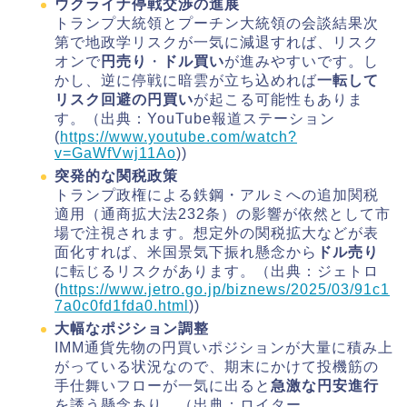
ウクライナ停戦交渉の進展
トランプ大統領とプーチン大統領の会談結果次
第で地政学リスクが一気に減退すれば、リスク
オンで
円売り
・
ドル買い
が進みやすいです。し
かし、逆に停戦に暗雲が立ち込めれば
一転して
リスク回避の円買い
が起こる可能性もありま
す。（出典：YouTube報道ステーション
(
https://www.youtube.com/watch?
v=GaWfVwj11Ao
))
突発的な関税政策
トランプ政権による鉄鋼・アルミへの追加関税
適用（通商拡大法232条）の影響が依然として市
場で注視されます。想定外の関税拡大などが表
面化すれば、米国景気下振れ懸念から
ドル売り
に転じるリスクがあります。（出典：ジェトロ
(
https://www.jetro.go.jp/biznews/2025/03/91c1
7a0c0fd1fda0.html
))
大幅なポジション調整
IMM通貨先物の円買いポジションが大量に積み上
がっている状況なので、期末にかけて投機筋の
手仕舞いフローが一気に出ると
急激な円安進行
を誘う懸念あり。（出典：ロイター