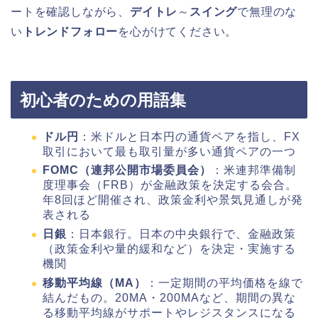
ートを確認しながら、
デイトレ
～
スイング
で無理のな
い
トレンドフォロー
を心がけてください。
初心者のための用語集
ドル円
：米ドルと日本円の通貨ペアを指し、FX
取引において最も取引量が多い通貨ペアの一つ
FOMC（連邦公開市場委員会）
：米連邦準備制
度理事会（FRB）が金融政策を決定する会合。
年8回ほど開催され、政策金利や景気見通しが発
表される
日銀
：日本銀行。日本の中央銀行で、金融政策
（政策金利や量的緩和など）を決定・実施する
機関
移動平均線（MA）
：一定期間の平均価格を線で
結んだもの。20MA・200MAなど、期間の異な
る移動平均線がサポートやレジスタンスになる