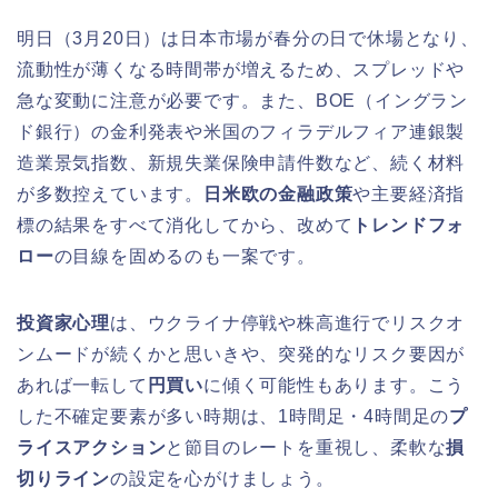
明日（3月20日）は日本市場が春分の日で休場となり、
流動性が薄くなる時間帯が増えるため、スプレッドや
急な変動に注意が必要です。また、BOE（イングラン
ド銀行）の金利発表や米国のフィラデルフィア連銀製
造業景気指数、新規失業保険申請件数など、続く材料
が多数控えています。
日米欧の金融政策
や主要経済指
標の結果をすべて消化してから、改めて
トレンドフォ
ロー
の目線を固めるのも一案です。
投資家心理
は、ウクライナ停戦や株高進行でリスクオ
ンムードが続くかと思いきや、突発的なリスク要因が
あれば一転して
円買い
に傾く可能性もあります。こう
した不確定要素が多い時期は、1時間足・4時間足の
プ
ライスアクション
と節目のレートを重視し、柔軟な
損
切りライン
の設定を心がけましょう。