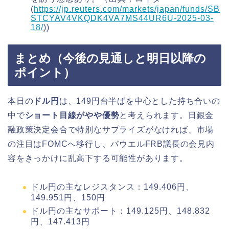
(
https://jp.reuters.com/markets/japan/funds/SB
STCYAV4VKQDK4VA7MS44UR6U-2025-03-
18/
))
まとめ（今後の見通しと明日以降の
ポイント）
本日の
ドル円
は、149円台半ばを中心とした持ち合いの
中で
ショート目線がやや優勢
と考えられます。日銀金
融政策決定会合で特別なサプライズがなければ、市場
の注目はFOMCへ移行し、パウエルFRB議長の会見内
容をきっかけに乱高下する可能性があります。
ドル円の主なレジスタンス：149.406円、
149.951円、150円
ドル円の主なサポート：149.125円、148.832
円、147.413円