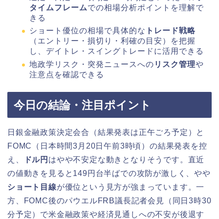
タイムフレーム
での相場分析ポイントを理解で
きる
ショート優位の相場で具体的な
トレード戦略
（エントリー・損切り・利確の目安）を把握
し、デイトレ・スイングトレードに活用できる
地政学リスク・突発ニュースへの
リスク管理
や
注意点を確認できる
今日の結論・注目ポイント
日銀金融政策決定会合（結果発表は正午ごろ予定）と
FOMC（日本時間3月20日午前3時頃）の結果発表を控
え、
ドル円
はやや不安定な動きとなりそうです。直近
の値動きを見ると149円台半ばでの攻防が激しく、やや
ショート目線
が優位という見方が強まっています。一
方、FOMC後のパウエルFRB議長記者会見（同日3時30
分予定）で米金融政策や経済見通しへの不安が後退す