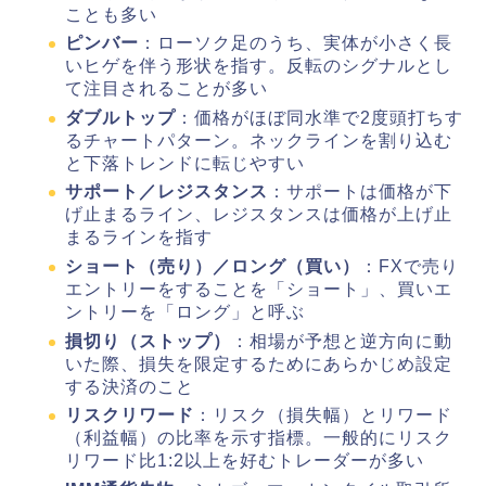
ことも多い
ピンバー
：ローソク足のうち、実体が小さく長
いヒゲを伴う形状を指す。反転のシグナルとし
て注目されることが多い
ダブルトップ
：価格がほぼ同水準で2度頭打ちす
るチャートパターン。ネックラインを割り込む
と下落トレンドに転じやすい
サポート／レジスタンス
：サポートは価格が下
げ止まるライン、レジスタンスは価格が上げ止
まるラインを指す
ショート（売り）／ロング（買い）
：FXで売り
エントリーをすることを「ショート」、買いエ
ントリーを「ロング」と呼ぶ
損切り（ストップ）
：相場が予想と逆方向に動
いた際、損失を限定するためにあらかじめ設定
する決済のこと
リスクリワード
：リスク（損失幅）とリワード
（利益幅）の比率を示す指標。一般的にリスク
リワード比1:2以上を好むトレーダーが多い