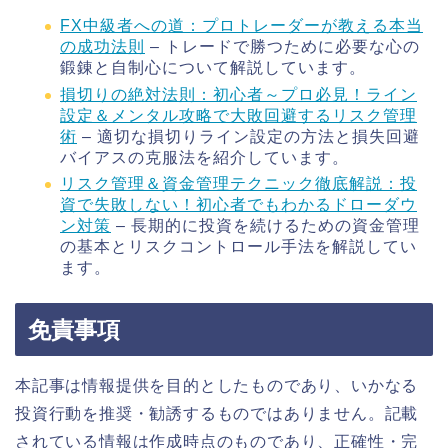
FX中級者への道：プロトレーダーが教える本当
の成功法則
– トレードで勝つために必要な心の
鍛錬と自制心について解説しています。
損切りの絶対法則：初心者～プロ必見！ライン
設定＆メンタル攻略で大敗回避するリスク管理
術
– 適切な損切りライン設定の方法と損失回避
バイアスの克服法を紹介しています。
リスク管理＆資金管理テクニック徹底解説：投
資で失敗しない！初心者でもわかるドローダウ
ン対策
– 長期的に投資を続けるための資金管理
の基本とリスクコントロール手法を解説してい
ます。
免責事項
本記事は情報提供を目的としたものであり、いかなる
投資行動を推奨・勧誘するものではありません。記載
されている情報は作成時点のものであり、正確性・完