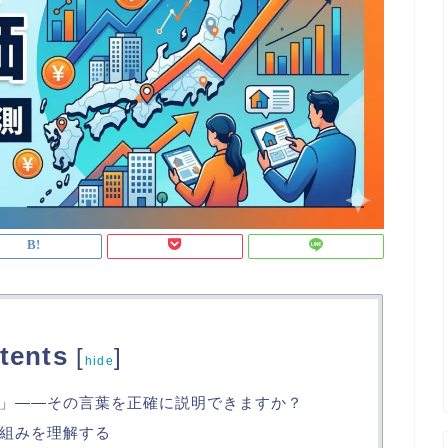
tents
[
]
hide
」——その言葉を正確に説明できますか？
組みを理解する