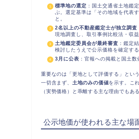
標準地の選定
：国土交通省土地鑑定
ぶ。選定基準は「その地域を代表
と。
2名以上の不動産鑑定士が独立調査
現地調査し、取引事例比較法・収
土地鑑定委員会が最終審査
：鑑定
検討したうえで公示価格を確定す
3月に公表
：官報への掲載と国土数
重要なのは「更地として評価する」とい
一切含まず、
土地のみの価値
を示す。こ
（実勢価格）と乖離する主な理由でもあ
公示地価が使われる主な場