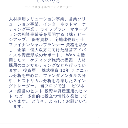
しゃかりき
ライフスタイルコーディネーター
人材採用ソリューション事業、営業ソリ
ューション事業、インターネットマーケ
ティング事業 、ライフプラン・マネープ
ランの相談事業等を展開する（株）ビー
シアップ。 保有資格： 宅地建物取引士
ファイナンシャルプランナー 資格を活か
し、企業・個人双方に向けた経営アドバ
イスや資産形成のサポート、 Web を活
用したマーケティング施策の提案、人材
採用のコンサルティングなどを行ってい
ます。 投資歴： 株式投資 12年 テクニカ
ル分析を中心に、ファンダメンタルズ分
析、ヒストリカル分析を考慮したスイン
グトレーダー。 当ブログでは、 ビジネ
ス・経営のヒント 投資や資産運用のヒン
ト など、多角的に役立つ情報を発信して
いきます。 どうぞ、よろしくお願いいた
します。