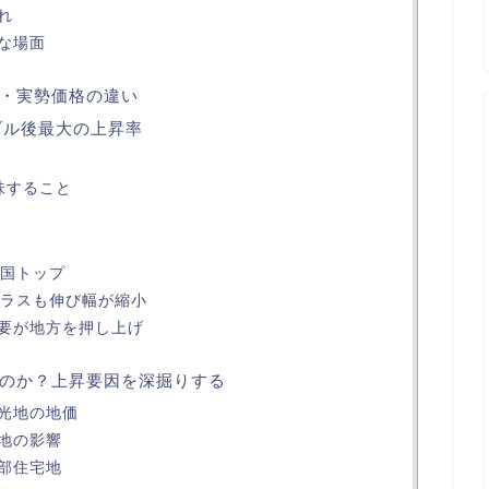
れ
な場面
・実勢価格の違い
ブル後最大の上昇率
味すること
全国トップ
プラスも伸び幅が縮小
要が地方を押し上げ
のか？上昇要因を深掘りする
光地の地価
地の影響
部住宅地