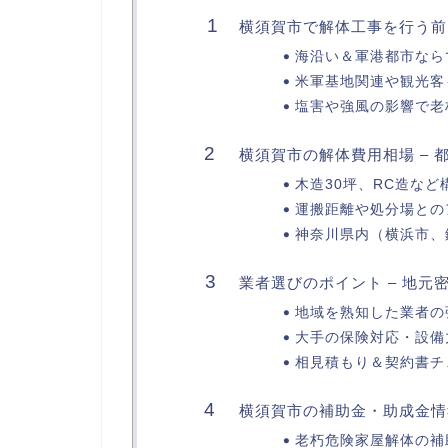
横須賀市で解体工事を行う前
海沿い＆軍港都市なら
米軍基地関連や観光客
塩害や強風の影響で老
横須賀市の解体費用相場 – 
木造30坪、RC造な
運搬距離や処分場との
神奈川県内（横浜市、
業者選びのポイント – 地元
地域を熟知した業者の
大手の保険対応・設備
相見積もり＆契約書チ
横須賀市の補助金・助成金情報
老朽危険家屋解体の補