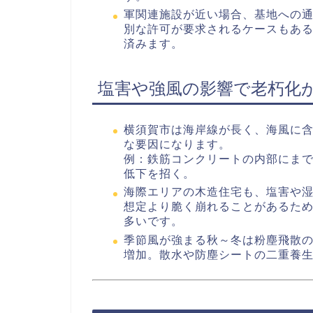
軍関連施設が近い場合、基地への
別な許可が要求されるケースもあ
済みます。
塩害や強風の影響で老朽化
横須賀市は海岸線が長く、海風に
な要因になります。
例：鉄筋コンクリートの内部にま
低下を招く。
海際エリアの木造住宅も、塩害や
想定より脆く崩れることがあるた
多いです。
季節風が強まる秋～冬は粉塵飛散
増加。散水や防塵シートの二重養