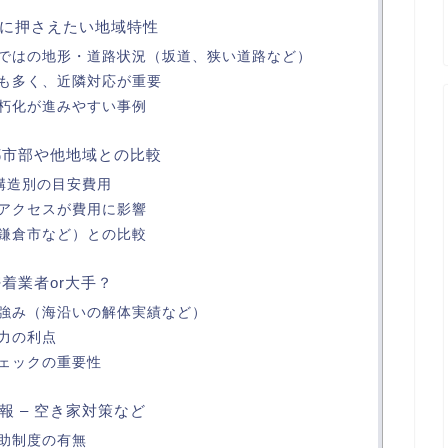
に押さえたい地域特性
ではの地形・道路状況（坂道、狭い道路など）
も多く、近隣対応が重要
朽化が進みやすい事例
都市部や他地域との比較
ど構造別の目安費用
アクセスが費用に影響
鎌倉市など）との比較
密着業者or大手？
強み（海沿いの解体実績など）
力の利点
ェックの重要性
 – 空き家対策など
助制度の有無