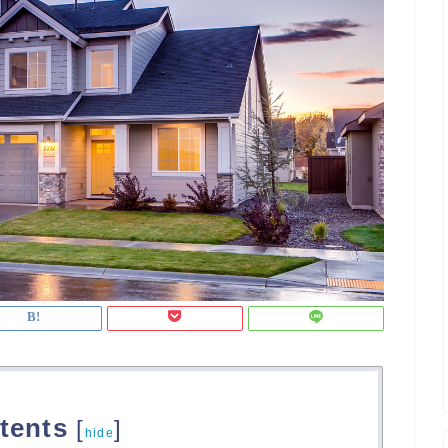
tents
[
]
hide