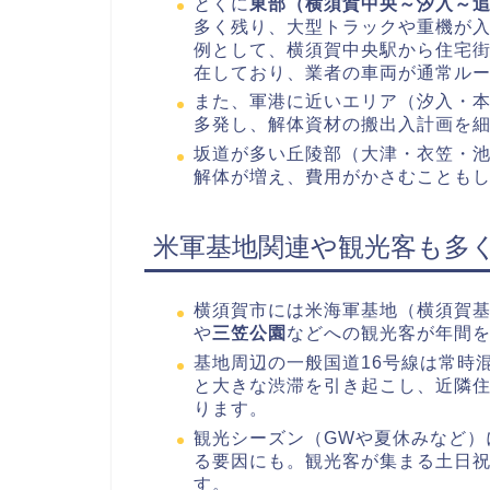
とくに
東部（横須賀中央～汐入～
多く残り、大型トラックや重機が
例として、横須賀中央駅から住宅
在しており、業者の車両が通常ル
また、軍港に近いエリア（汐入・
多発し、解体資材の搬出入計画を
坂道が多い丘陵部（大津・衣笠・
解体が増え、費用がかさむことも
米軍基地関連や観光客も多
横須賀市には米海軍基地（横須賀
や
三笠公園
などへの観光客が年間
基地周辺の一般国道16号線は常時
と大きな渋滞を引き起こし、近隣
ります。
観光シーズン（GWや夏休みなど）
る要因にも。観光客が集まる土日
す。