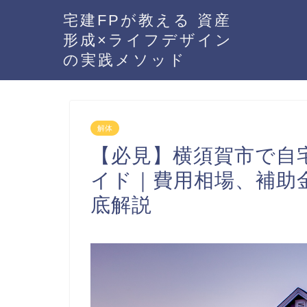
宅建FPが教える 資産
形成×ライフデザイン
の実践メソッド
解体
【必見】横須賀市で自
イド｜費用相場、補助
底解説