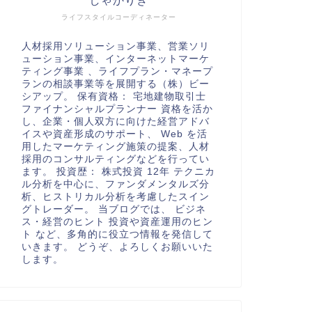
しゃかりき
ライフスタイルコーディネーター
人材採用ソリューション事業、営業ソリ
ューション事業、インターネットマーケ
ティング事業 、ライフプラン・マネープ
ランの相談事業等を展開する（株）ビー
シアップ。 保有資格： 宅地建物取引士
ファイナンシャルプランナー 資格を活か
し、企業・個人双方に向けた経営アドバ
イスや資産形成のサポート、 Web を活
用したマーケティング施策の提案、人材
採用のコンサルティングなどを行ってい
ます。 投資歴： 株式投資 12年 テクニカ
ル分析を中心に、ファンダメンタルズ分
析、ヒストリカル分析を考慮したスイン
グトレーダー。 当ブログでは、 ビジネ
ス・経営のヒント 投資や資産運用のヒン
ト など、多角的に役立つ情報を発信して
いきます。 どうぞ、よろしくお願いいた
します。