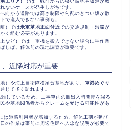
追浜エリア）
では、戦前からの狭い路地や坂道が数
入れないケースが発生しがちです。
街へ向かう道路では高さ制限や勾配のきつい坂が散
ートで進入できない事例も。
本町）では
米軍基地正面付近
での交通規制・渋滞が
細かく組む必要があります。
池上など）では、重機を搬入できない場合に手作業
しばしば。解体前の現地調査が重要です。
く、近隣対応が重要
基地）や海上自衛隊横須賀基地があり、
軍港めぐり
を通じて多く訪れます。
混雑しているため、工事車両の搬出入時間帯を誤る
住民や基地関係者からクレームを受ける可能性があ
には道路利用者が増加するため、解体工期が延び
祝日の作業は事前に周辺住民へ入念な説明が必要で