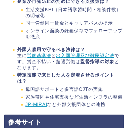
企業が再発防止のためにできる支援策は？
生活支援KPI（日本語学習時間・相談件数）
の明確化
同一労働同一賃金とキャリアパスの提示
オンライン面談の録画保存でフォローアップ
を徹底
外国人雇用で守るべき法律は？
主に
労働基準法
と
出入国管理及び難民認定法
で
す。賃金不払い・超過労働は
監督指導の対象
と
なります。
特定技能で来日した人を定着させるポイント
は？
母国語サポートと多言語OJTの実施
家族帯同や住宅支援など生活インフラの整備
JP‑MIRAI
など外部支援団体との連携
参考サイト