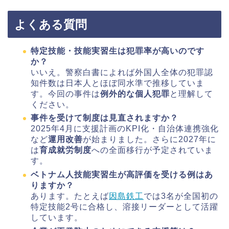
よくある質問
特定技能・技能実習生は犯罪率が高いのです
か？
いいえ。警察白書によれば外国人全体の犯罪認
知件数は日本人とほぼ同水準で推移していま
す。今回の事件は
例外的な個人犯罪
と理解して
ください。
事件を受けて制度は見直されますか？
2025年4月に支援計画のKPI化・自治体連携強化
など
運用改善
が始まりました。さらに2027年に
は
育成就労制度
への全面移行が予定されていま
す。
ベトナム人技能実習生が高評価を受ける例はあ
りますか？
あります。たとえば
因島鉄工
では3名が全国初の
特定技能2号に合格し、溶接リーダーとして活躍
しています。