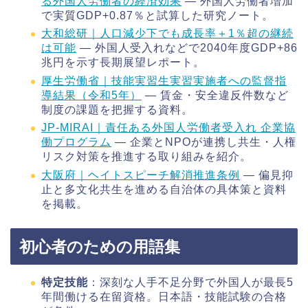
る外国人労働者の経済効果
― 外国人労働者増加
で実質GDP+0.87％と試算した研究ノート。
大和総研｜人口減少下でも成長率＋1％超の継続
は可能
― 外国人受入れなどで2040年度GDP+86
兆円を示す長期展望レポート。
厚生労働省｜技能実習生実習実施者への監督指
導結果（令和5年）
― 賃金・安全違反件数など
制度の課題を把握する資料。
JP‑MIRAI｜責任ある外国人労働者受入れ 企業協
働プログラム
― 企業とNPOが連携し共生・人権
リスク対策を推進する取り組みを紹介。
大阪府｜ヘイトスピーチ解消推進条例
― 偏見抑
止と多文化共生を進める自治体の具体策と資料
を掲載。
初心者のための用語集
特定技能
：深刻な人手不足分野で外国人が最長5
年間働ける在留資格。日本語・技能試験の合格