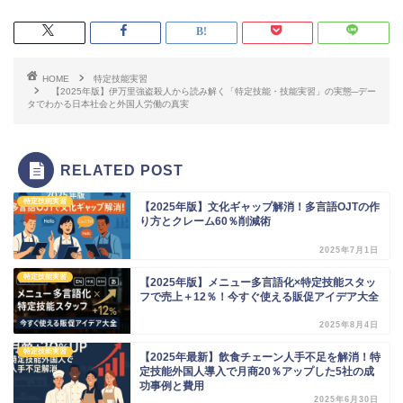
HOME
特定技能実習
【2025年版】伊万里強盗殺人から読み解く「特定技能・技能実習」の実態─デー
タでわかる日本社会と外国人労働の真実
RELATED POST
特定技能実習
【2025年版】文化ギャップ解消！多言語OJTの作
り方とクレーム60％削減術
2025年7月1日
特定技能実習
【2025年版】メニュー多言語化×特定技能スタッ
フで売上＋12％！今すぐ使える販促アイデア大全
2025年8月4日
特定技能実習
【2025年最新】飲食チェーン人手不足を解消！特
定技能外国人導入で月商20％アップした5社の成
功事例と費用
2025年6月30日