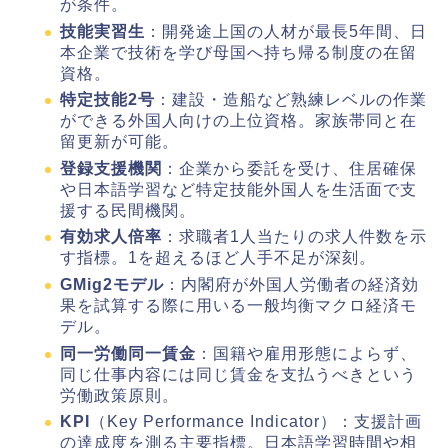
が条件。
技能実習生
：開発途上国の人材が最長5年間、日
本企業で技術を学び母国へ持ち帰る制度の在留
資格。
特定技能2号
：建設・造船など熟練レベルの作業
ができる外国人向けの上位資格。家族帯同と在
留更新が可能。
登録支援機関
：企業から委託を受け、住居確保
や日本語学習など特定技能外国人を生活面で支
援する民間機関。
有効求人倍率
：求職者1人当たりの求人件数を示
す指標。1を超えるほど人手不足が深刻。
GMig2モデル
：内閣府が外国人労働者の経済効
果を試算する際に用いる一般均衡マクロ経済モ
デル。
同一労働同一賃金
：国籍や雇用形態によらず、
同じ仕事内容には同じ賃金を支払うべきという
労働政策原則。
KPI
（Key Performance Indicator）：支援計画
の達成度を測る主要指標。日本語学習時間や相