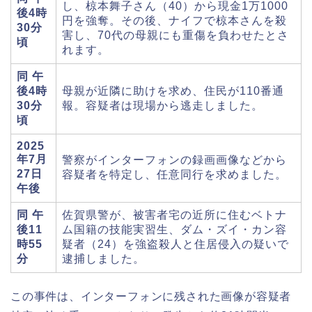
し、椋本舞子さん（40）から現金1万1000
後4時
円を強奪。その後、ナイフで椋本さんを殺
30分
害し、70代の母親にも重傷を負わせたとさ
頃
れます。
同 午
後4時
母親が近隣に助けを求め、住民が110番通
30分
報。容疑者は現場から逃走しました。
頃
2025
年7月
警察がインターフォンの録画画像などから
27日
容疑者を特定し、任意同行を求めました。
午後
同 午
佐賀県警が、被害者宅の近所に住むベトナ
後11
ム国籍の技能実習生、ダム・ズイ・カン容
時55
疑者（24）を強盗殺人と住居侵入の疑いで
分
逮捕しました。
この事件は、インターフォンに残された画像が容疑者