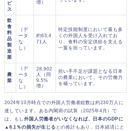
増）
ビ
ス
飲
食
（デ
特定技能制度において最も多
料
ータ
約63,4
くの外国人を受け入れてお
品
な
71人
り、食料の安定供給を支える
製
し）
一翼を担っています。
造
業
（デ
28,902
担い手不足が課題となる日本
農
ータ
人（同
の農業において、その労働力
9.5%
業
な
を補っています。
増）
し）
2024年10月時点での外国人労働者総数は約230万人に
達しています。ある内閣府の試算（2025年4月）で
は、もし
外国人労働者がいなくなれば、日本のGDPに
▲6.1％の損失が生じる
との推計もあり、日本経済にと