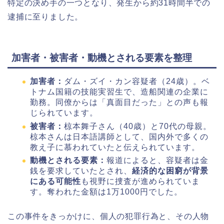
特定の決め手の一つとなり、発生から約31時間半での
逮捕に至りました。
加害者・被害者・動機とされる要素を整理
加害者：
ダム・ズイ・カン容疑者（24歳）。ベ
トナム国籍の技能実習生で、造船関連の企業に
勤務。同僚からは「真面目だった」との声も報
じられています。
被害者：
椋本舞子さん（40歳）と70代の母親。
椋本さんは日本語講師として、国内外で多くの
教え子に慕われていたと伝えられています。
動機とされる要素：
報道によると、容疑者は金
銭を要求していたとされ、
経済的な困窮が背景
にある可能性
も視野に捜査が進められていま
す。奪われた金額は1万1000円でした。
この事件をきっかけに、個人の犯罪行為と、その人物