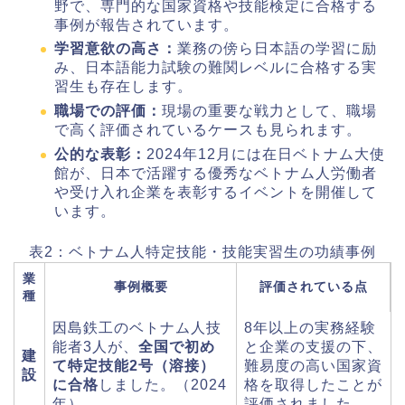
野で、専門的な国家資格や技能検定に合格する
事例が報告されています。
学習意欲の高さ：
業務の傍ら日本語の学習に励
み、日本語能力試験の難関レベルに合格する実
習生も存在します。
職場での評価：
現場の重要な戦力として、職場
で高く評価されているケースも見られます。
公的な表彰：
2024年12月には在日ベトナム大使
館が、日本で活躍する優秀なベトナム人労働者
や受け入れ企業を表彰するイベントを開催して
います。
表2：ベトナム人特定技能・技能実習生の功績事例
業
事例概要
評価されている点
種
因島鉄工のベトナム人技
8年以上の実務経験
能者3人が、
全国で初め
と企業の支援の下、
建
て特定技能2号（溶接）
難易度の高い国家資
設
に合格
しました。（2024
格を取得したことが
年）
評価されました。