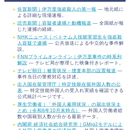
佐賀新聞｜伊万里強盗殺人の第一報
― 地元紙に
よる詳細な現場速報。
読売新聞｜容疑者逮捕と動機報道
― 全国紙が報
じた逮捕の経緯。
NHKニュース｜ベトナム人技能実習生を強盗殺
人容疑で逮捕
― 公共放送による中立的な事件解
説。
FNNプライムオンライン｜伊万里事件の時系列
解説
― テレビ局が整理した映像付きレポート。
テレビ朝日｜被害状況・捜査本部の設置報道
―
事件当日の警察対応を詳述。
出入国在留管理庁｜特定技能在留外国人数の公
表
― 特定技能外国人の受入れ実績を確認できる
公式統計ページです。
厚生労働省｜「外国人雇用状況」の届出状況ま
とめ（令和6年10月末時点）
― 外国人労働者総
数や国籍別人数が分かる最新データ。
内閣府 経済社会総合研究所｜GMig2モデルによ