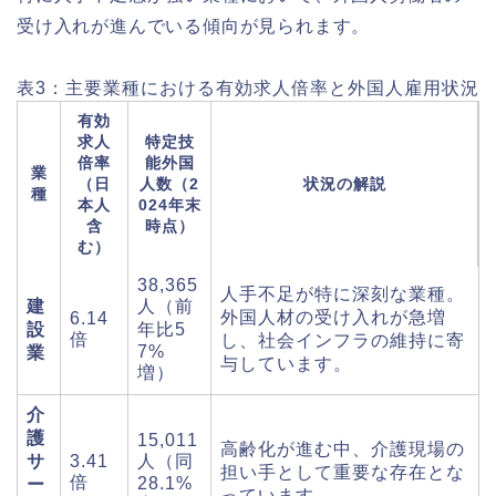
受け入れが進んでいる傾向が見られます。
表3：主要業種における有効求人倍率と外国人雇用状況
有効
求人
特定技
倍率
能外国
業
（日
人数（2
状況の解説
種
本人
024年末
含
時点）
む）
38,365
人手不足が特に深刻な業種。
建
人（前
外国人材の受け入れが急増
6.14
設
年比5
倍
し、社会インフラの維持に寄
7%
業
与しています。
増）
介
護
15,011
高齢化が進む中、介護現場の
サ
3.41
人（同
担い手として重要な存在とな
倍
28.1%
ー
っています。