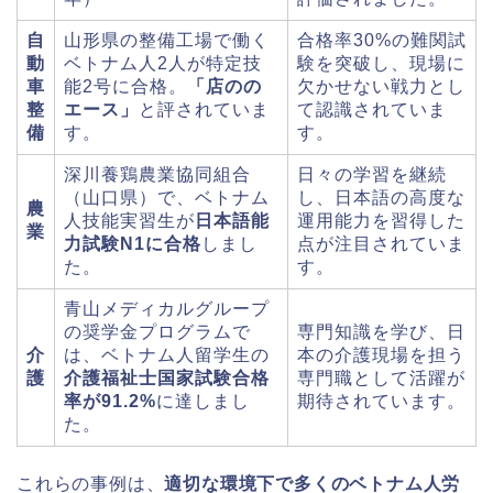
自
山形県の整備工場で働く
合格率30%の難関試
動
ベトナム人2人が特定技
験を突破し、現場に
車
能2号に合格。
「店のの
欠かせない戦力とし
整
エース」
と評されていま
て認識されていま
備
す。
す。
深川養鶏農業協同組合
日々の学習を継続
（山口県）で、ベトナム
し、日本語の高度な
農
人技能実習生が
日本語能
運用能力を習得した
業
力試験N1に合格
しまし
点が注目されていま
た。
す。
青山メディカルグループ
の奨学金プログラムで
専門知識を学び、日
介
は、ベトナム人留学生の
本の介護現場を担う
護
介護福祉士国家試験合格
専門職として活躍が
率が91.2%
に達しまし
期待されています。
た。
これらの事例は、
適切な環境下で多くのベトナム人労