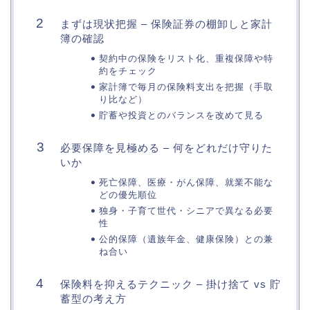
まずは現状把握 – 保険証券の棚卸しと家計
簿の確認
契約中の保険をリスト化、重複保障や特
約をチェック
家計簿で毎月の保険料支出を把握（手取
り比など）
貯蓄や投資とのバランスを改めて見る
必要保障を見極める – 何をどれだけ守りた
いか
死亡保障、医療・がん保障、就業不能な
どの優先順位
独身・子育て世代・シニアで異なる必要
性
公的保障（遺族年金、健康保険）との兼
ね合い
保険料を抑えるテクニック – 掛け捨て vs 貯
蓄型の考え方