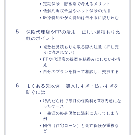
定期保険＋貯蓄別で考えるメリット
低解約返戻金型やネット保険の活用
医療特約やがん特約は最小限に絞り込む
保険代理店やFPの活用 – 正しい見積もり比
較のポイント
複数社見積もりを取る際の注意（押し売
りに流されない）
FPや代理店の提案を鵜呑みにしない心構
え
自分のプランを持って相談し、交渉する
よくある失敗例 – 加入しすぎ・払いすぎを
防ぐには
特約だらけで毎月の保険料が3万円超にな
ったケース
一生涯の終身保険に過剰に入ってしまう
例
団信（住宅ローン）と死亡保険が重複な
ど