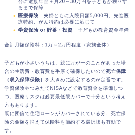
合に遺族年金＋月20～30万円を子どもが独立す
るまで保障
医療保険
：夫婦ともに入院日額5,000円、先進医
療特約、がん特約は必要に応じて
学資保険 or 貯蓄・投資
：子どもの教育資金準備
合計月額保険料：1万～2万円程度（家族全体）
子どもが小さいうちは、親に万が一のことがあった場
合の生活費・教育費を手厚く確保したいので
死亡保障
（収入保障保険）
を大きめに設定するのが定番です。
学資保険やつみたてNISAなどで教育資金を準備しつ
つ、医療リスクは必要最低限カバーで十分という考え
方もあります。
既に団信で住宅ローンがカバーされている分、死亡保
険の金額を抑えて保険料を節約する選択肢も有効で
す。