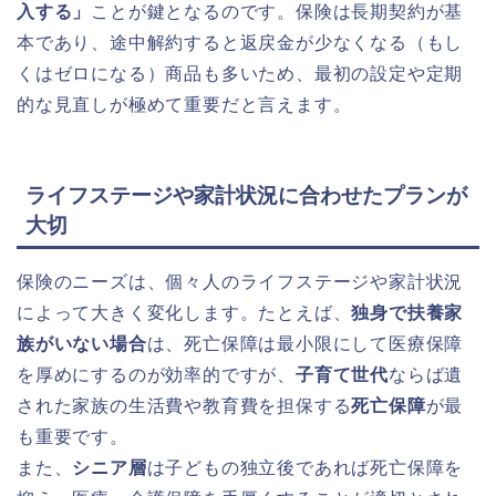
入する」
ことが鍵となるのです。保険は長期契約が基
本であり、途中解約すると返戻金が少なくなる（もし
くはゼロになる）商品も多いため、最初の設定や定期
的な見直しが極めて重要だと言えます。
ライフステージや家計状況に合わせたプランが
大切
保険のニーズは、個々人のライフステージや家計状況
によって大きく変化します。たとえば、
独身で扶養家
族がいない場合
は、死亡保障は最小限にして医療保障
を厚めにするのが効率的ですが、
子育て世代
ならば遺
された家族の生活費や教育費を担保する
死亡保障
が最
も重要です。
また、
シニア層
は子どもの独立後であれば死亡保障を