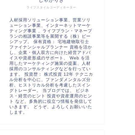
しゃかりき
ライフスタイルコーディネーター
人材採用ソリューション事業、営業ソリ
ューション事業、インターネットマーケ
ティング事業 、ライフプラン・マネープ
ランの相談事業等を展開する（株）ビー
シアップ。 保有資格： 宅地建物取引士
ファイナンシャルプランナー 資格を活か
し、企業・個人双方に向けた経営アドバ
イスや資産形成のサポート、 Web を活
用したマーケティング施策の提案、人材
採用のコンサルティングなどを行ってい
ます。 投資歴： 株式投資 12年 テクニカ
ル分析を中心に、ファンダメンタルズ分
析、ヒストリカル分析を考慮したスイン
グトレーダー。 当ブログでは、 ビジネ
ス・経営のヒント 投資や資産運用のヒン
ト など、多角的に役立つ情報を発信して
いきます。 どうぞ、よろしくお願いいた
します。