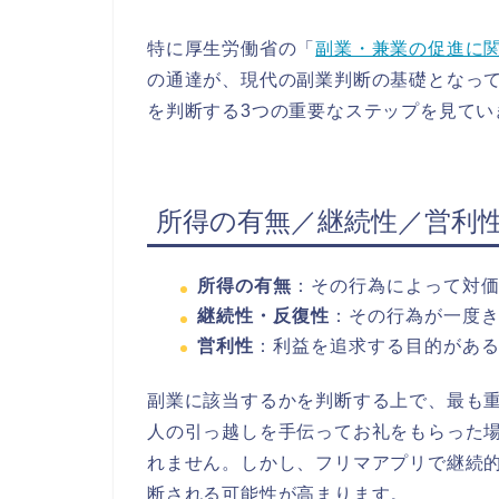
特に厚生労働省の「
副業・兼業の促進に関
の通達が、現代の副業判断の基礎となっ
を判断する3つの重要なステップを見てい
所得の有無／継続性／営利
所得の有無
：その行為によって対
継続性・反復性
：その行為が一度
営利性
：利益を追求する目的があ
副業に該当するかを判断する上で、最も
人の引っ越しを手伝ってお礼をもらった
れません。しかし、フリマアプリで継続
断される可能性が高まります。