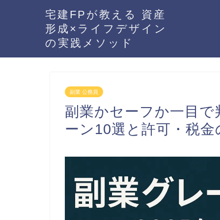
宅建FPが教える 資産
形成×ライフデザイン
の実践メソッド
副業 公務員
副業かセーフか一目で判
ーン10選と許可・税