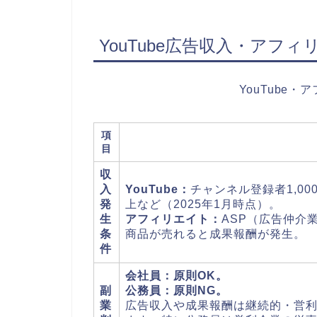
YouTube広告収入・アフ
YouTube
項
目
収
入
YouTube：
チャンネル登録者1,00
発
上など（2025年1月時点）。
生
アフィリエイト：
ASP（広告仲介
条
商品が売れると成果報酬が発生。
件
会社員：原則OK。
副
公務員：原則NG。
業
広告収入や成果報酬は継続的・営