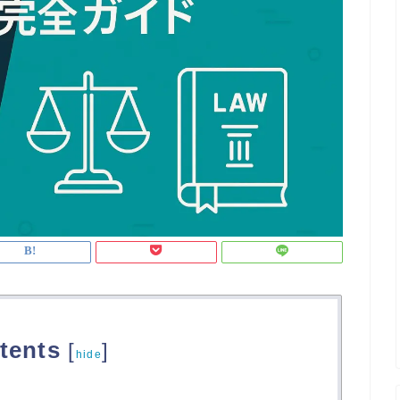
tents
[
]
hide