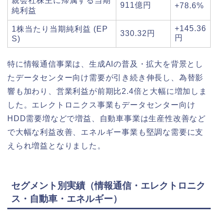
親会社株主に帰属する当期
911億円
+78.6%
純利益
+145.36
1株当たり当期純利益 (EP
330.32円
円
S)
特に情報通信事業は、生成AIの普及・拡大を背景とし
たデータセンター向け需要が引き続き伸長し、為替影
響も加わり、営業利益が前期比2.4倍と大幅に増加しま
した。エレクトロニクス事業もデータセンター向け
HDD需要増などで増益、自動車事業は生産性改善など
で大幅な利益改善、エネルギー事業も堅調な需要に支
えられ増益となりました。
セグメント別実績（情報通信・エレクトロニク
ス・自動車・エネルギー）