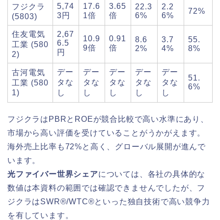
5,74
17.6
3.65
フジクラ
22.3
2.2
72%
3円
1倍
倍
6%
6%
(5803)
住友電気
2,67
10.9
0.91
8.6
3.7
55.
6.5
工業 (580
9倍
倍
2%
4%
8%
円
2)
デー
デー
デー
デー
デー
古河電気
51.
タな
タな
タな
タな
タな
工業 (580
6%
1)
し
し
し
し
し
フジクラはPBRとROEが競合比較で高い水準にあり、
市場から高い評価を受けていることがうかがえます。
海外売上比率も72%と高く、グローバル展開が進んで
います。
光ファイバー世界シェア
については、各社の具体的な
数値は本資料の範囲では確認できませんでしたが、フ
ジクラはSWR®/WTC®といった独自技術で高い競争力
を有しています。