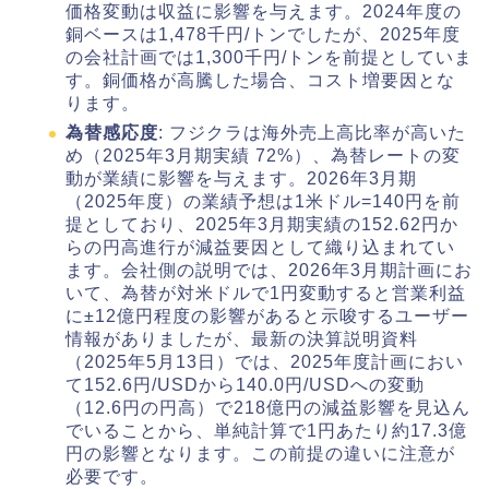
価格変動は収益に影響を与えます。2024年度の
銅ベースは1,478千円/トンでしたが、2025年度
の会社計画では1,300千円/トンを前提としていま
す。銅価格が高騰した場合、コスト増要因とな
ります。
為替感応度
: フジクラは海外売上高比率が高いた
め（2025年3月期実績 72%）、為替レートの変
動が業績に影響を与えます。2026年3月期
（2025年度）の業績予想は1米ドル=140円を前
提としており、2025年3月期実績の152.62円か
らの円高進行が減益要因として織り込まれてい
ます。会社側の説明では、2026年3月期計画にお
いて、為替が対米ドルで1円変動すると営業利益
に±12億円程度の影響があると示唆するユーザー
情報がありましたが、最新の決算説明資料
（2025年5月13日）では、2025年度計画におい
て152.6円/USDから140.0円/USDへの変動
（12.6円の円高）で218億円の減益影響を見込ん
でいることから、単純計算で1円あたり約17.3億
円の影響となります。この前提の違いに注意が
必要です。