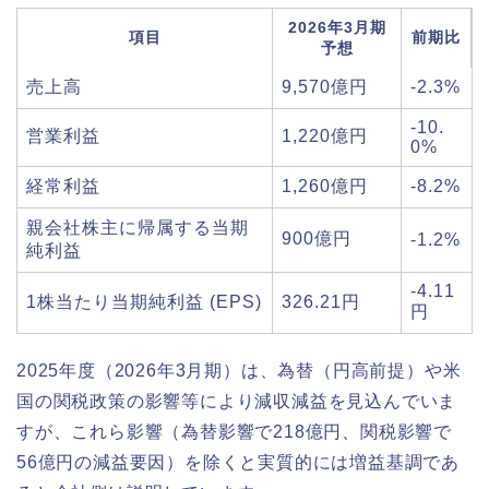
2026年3月期
項目
前期比
予想
売上高
9,570億円
-2.3%
-10.
営業利益
1,220億円
0%
経常利益
1,260億円
-8.2%
親会社株主に帰属する当期
900億円
-1.2%
純利益
-4.11
1株当たり当期純利益 (EPS)
326.21円
円
2025年度（2026年3月期）は、為替（円高前提）や米
国の関税政策の影響等により減収減益を見込んでいま
すが、これら影響（為替影響で218億円、関税影響で
56億円の減益要因）を除くと実質的には増益基調であ