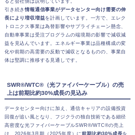
ると会社側は説明しています。
引き続き
情報通信事業がデータセンター向け需要の伸
長により増収増益
を計画しています。一方で、エレク
トロニクス事業は為替影響やサプライチェーン懸念、
自動車事業は受注プログラムの端境期の影響で減収減
益を見込んでいます。エネルギー事業は品種構成の変
化や前期の高需要の反動で減収となるものの、事業自
体は堅調に推移する見通しです。
SWR®/WTC®（光ファイバーケーブル）の売
上は前期比約30%成長の見込み
データセンター向けに加え、通信キャリアの設備投資
回復が追い風となり、フジクラの独自技術である細径
高密度な光ファイバーケーブルSWR®/WTC®の売上
は、2026年3月期（2025年度）に
前期比約30%成長
を