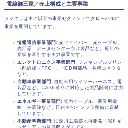
電線御三家／売上構成と主要事業
フジクラは主に以下の事業セグメントでグローバルに
事業を展開しています。
情報通信事業部門
: 光ファイバー、光ケーブル、
光部品、データセンター向け製品など。近年の
業績を牽引する主力事業です。
エレクトロニクス事業部門
: フレキシブルプリン
ト配線板（FPC）、HDD用部品、各種コネクタ
など。
自動車事業部門
: 自動車用ワイヤーハーネス、電
装品など。CASE革命に対応した製品開発に注力
しています。
エネルギー事業部門
: 電力ケーブル、産業用電
線、被覆線など。国内外のインフラ整備に貢献
しています。
不動産事業部門
: 旧深川工場跡地再開発「深川ギ
ャザリア」の賃貸収入が主です。