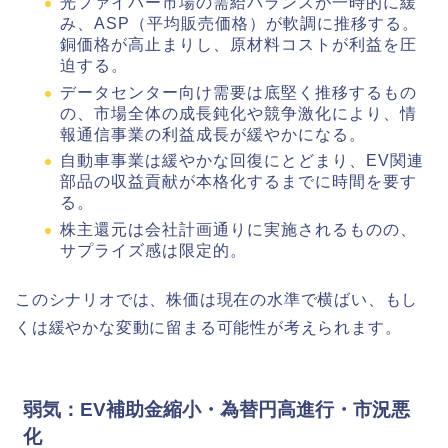
光ファイバー市場の需給バランスが一時的に緩
み、ASP（平均販売価格）が軟調に推移する。
銅価格が高止まりし、原材料コストが利益を圧
迫する。
データセンター向け需要は底堅く推移するもの
の、市場全体の成長鈍化や競争激化により、情
報通信事業の利益成長が緩やかになる。
自動車事業は緩やかな回復にとどまり、EV関連
部品の収益貢献が本格化するまでに時間を要す
る。
株主還元は会社計画通りに実施されるものの、
サプライズ感は限定的。
このシナリオでは、株価は現在の水準で横ばい、もし
くは緩やかな変動に留まる可能性が考えられます。
弱気：EV補助金縮小・為替円高進行・市況悪
化