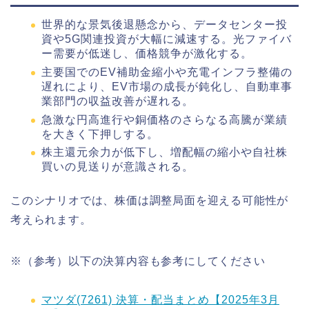
世界的な景気後退懸念から、データセンター投
資や5G関連投資が大幅に減速する。光ファイバ
ー需要が低迷し、価格競争が激化する。
主要国でのEV補助金縮小や充電インフラ整備の
遅れにより、EV市場の成長が鈍化し、自動車事
業部門の収益改善が遅れる。
急激な円高進行や銅価格のさらなる高騰が業績
を大きく下押しする。
株主還元余力が低下し、増配幅の縮小や自社株
買いの見送りが意識される。
このシナリオでは、株価は調整局面を迎える可能性が
考えられます。
※（参考）以下の決算内容も参考にしてください
マツダ(7261) 決算・配当まとめ【2025年3月