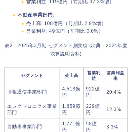
営業利益: 119億円（前期比 37.2%増）
不動産事業部門
:
売上高: 108億円（前期比 2.9%増）
営業利益: 49億円（前期比 0.0%）
表2：2025年3月期 セグメント別実績 (出典：2024年度
決算説明資料)
営業利
営業利益
セグメント
売上高
益
率
4,513億
922億
情報通信事業部門
20.4%
円
円
エレクトロニクス事業
1,859億
229億
12.3%
部門
円
円
1,771億
58億
自動車事業部門
3.3%
円
円