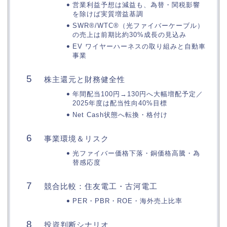
営業利益予想は減益も、為替・関税影響
を除けば実質増益基調
SWR®/WTC®（光ファイバーケーブル）
の売上は前期比約30%成長の見込み
EV ワイヤーハーネスの取り組みと自動車
事業
株主還元と財務健全性
年間配当100円→130円へ大幅増配予定／
2025年度は配当性向40%目標
Net Cash状態へ転換・格付け
事業環境＆リスク
光ファイバー価格下落・銅価格高騰・為
替感応度
競合比較：住友電工・古河電工
PER・PBR・ROE・海外売上比率
投資判断シナリオ