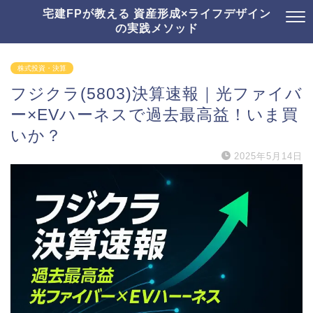
宅建FPが教える 資産形成×ライフデザイン
の実践メソッド
株式投資・決算
フジクラ(5803)決算速報｜光ファイバ
ー×EVハーネスで過去最高益！いま買
いか？
2025年5月14日