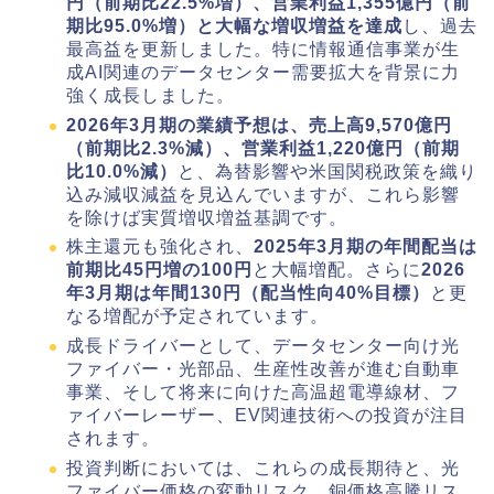
円（前期比22.5%増）、営業利益1,355億円（前
期比95.0%増）と大幅な増収増益を達成
し、過去
最高益を更新しました。特に情報通信事業が生
成AI関連のデータセンター需要拡大を背景に力
強く成長しました。
2026年3月期の業績予想は、売上高9,570億円
（前期比2.3%減）、営業利益1,220億円（前期
比10.0%減）
と、為替影響や米国関税政策を織り
込み減収減益を見込んでいますが、これら影響
を除けば実質増収増益基調です。
株主還元も強化され、
2025年3月期の年間配当は
前期比45円増の100円
と大幅増配。さらに
2026
年3月期は年間130円（配当性向40%目標）
と更
なる増配が予定されています。
成長ドライバーとして、データセンター向け光
ファイバー・光部品、生産性改善が進む自動車
事業、そして将来に向けた高温超電導線材、フ
ァイバーレーザー、EV関連技術への投資が注目
されます。
投資判断においては、これらの成長期待と、光
ファイバー価格の変動リスク、銅価格高騰リス