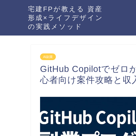
宅建FPが教える 資産
形成×ライフデザイン
の実践メソッド
AI副業
GitHub Copilo
心者向け案件攻略と収