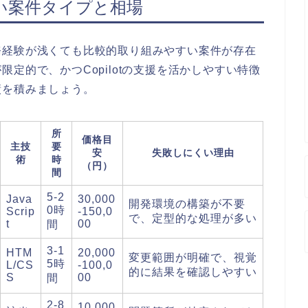
い案件タイプと相場
務経験が浅くても比較的取り組みやすい案件が存在
定的で、かつCopilotの支援を活かしやすい特徴
績を積みましょう。
所
価格目
主技
要
安
失敗しにくい理由
術
時
（円）
間
5-2
Java
30,000
開発環境の構築が不要
0時
Scrip
-150,0
で、定型的な処理が多い
t
00
間
3-1
HTM
20,000
変更範囲が明確で、視覚
5時
L/CS
-100,0
的に結果を確認しやすい
S
00
間
2-8
10,000