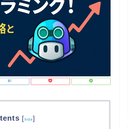
tents
[
]
hide