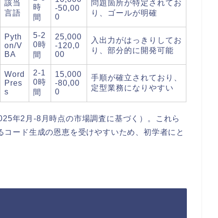
該当
問題箇所が特定されてお
時
-50,00
言語
り、ゴールが明確
0
間
5-2
Pyth
25,000
入出力がはっきりしてお
0時
on/V
-120,0
り、部分的に開発可能
BA
00
間
2-1
Word
15,000
手順が確立されており、
0時
Pres
-80,00
定型業務になりやすい
s
0
間
25年2月-8月時点の市場調査に基づく）。これら
によるコード生成の恩恵を受けやすいため、初学者にと