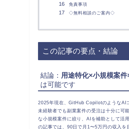
免責事項
◇無料相談のご案内◇
この記事の要点・結論
結論：
用途特化×小規模案件×
は可能です
2025年現在、GitHub Copilotの
未経験者でも副業案件の受注は十分に可
な小規模案件に絞り、AIを補助として活
の記事では、90日で月1〜5万円の収入