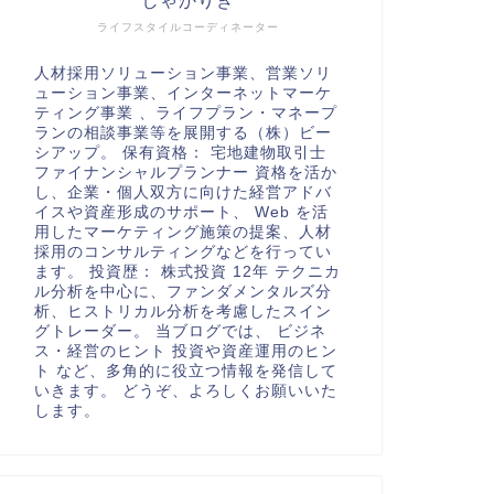
しゃかりき
ライフスタイルコーディネーター
人材採用ソリューション事業、営業ソリ
ューション事業、インターネットマーケ
ティング事業 、ライフプラン・マネープ
ランの相談事業等を展開する（株）ビー
シアップ。 保有資格： 宅地建物取引士
ファイナンシャルプランナー 資格を活か
し、企業・個人双方に向けた経営アドバ
イスや資産形成のサポート、 Web を活
用したマーケティング施策の提案、人材
採用のコンサルティングなどを行ってい
ます。 投資歴： 株式投資 12年 テクニカ
ル分析を中心に、ファンダメンタルズ分
析、ヒストリカル分析を考慮したスイン
グトレーダー。 当ブログでは、 ビジネ
ス・経営のヒント 投資や資産運用のヒン
ト など、多角的に役立つ情報を発信して
いきます。 どうぞ、よろしくお願いいた
します。