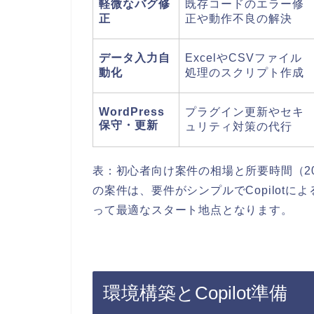
軽微なバグ修
既存コードのエラー修
正
正や動作不良の解決
データ入力自
ExcelやCSVファイル
動化
処理のスクリプト作成
WordPress
プラグイン更新やセキ
保守・更新
ュリティ対策の代行
表：初心者向け案件の相場と所要時間（20
の案件は、要件がシンプルでCopilot
って最適なスタート地点となります。
環境構築とCopilot準備