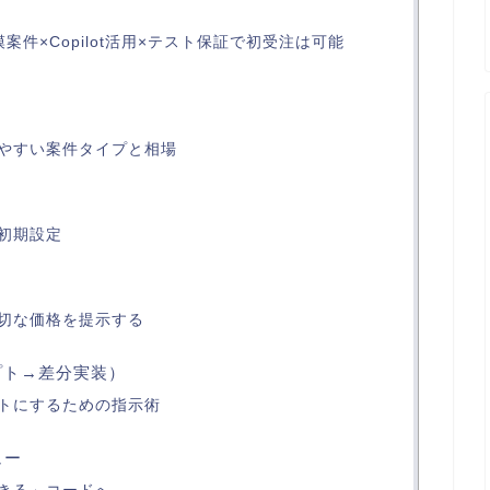
案件×Copilot活用×テスト保証で初受注は可能
やすい案件タイプと相場
初期設定
切な価格を提示する
ンプト→差分実装）
ントにするための指示術
ュー