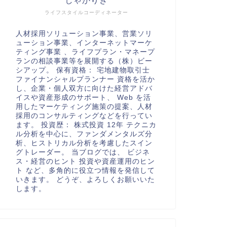
しゃかりき
ライフスタイルコーディネーター
人材採用ソリューション事業、営業ソリ
ューション事業、インターネットマーケ
ティング事業 、ライフプラン・マネープ
ランの相談事業等を展開する（株）ビー
シアップ。 保有資格： 宅地建物取引士
ファイナンシャルプランナー 資格を活か
し、企業・個人双方に向けた経営アドバ
イスや資産形成のサポート、 Web を活
用したマーケティング施策の提案、人材
採用のコンサルティングなどを行ってい
ます。 投資歴： 株式投資 12年 テクニカ
ル分析を中心に、ファンダメンタルズ分
析、ヒストリカル分析を考慮したスイン
グトレーダー。 当ブログでは、 ビジネ
ス・経営のヒント 投資や資産運用のヒン
ト など、多角的に役立つ情報を発信して
いきます。 どうぞ、よろしくお願いいた
します。