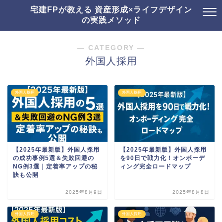
宅建FPが教える 資産形成×ライフデザイン
の実践メソッド
― CATEGORY ―
外国人採用
外国人採用
外国人採用
【2025年最新版】外国人採用
【2025年最新版】外国人採用
の成功事例5選＆失敗回避の
を90日で戦力化！オンボーデ
NG例3選｜定着率アップの秘
ィング完全ロードマップ
訣も公開
2025年8月9日
2025年8月8日
外国人採用
外国人採用