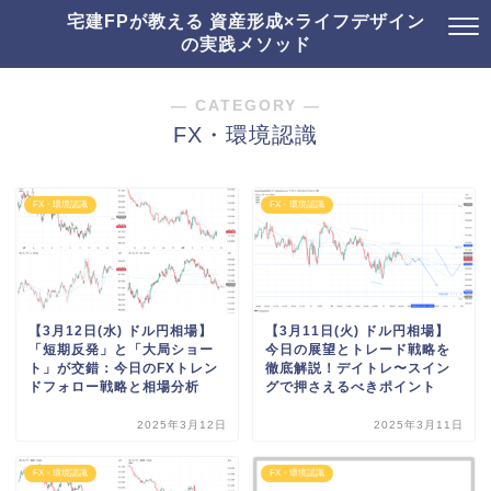
宅建FPが教える 資産形成×ライフデザイン
の実践メソッド
― CATEGORY ―
FX・環境認識
FX・環境認識
FX・環境認識
【3月12日(水) ドル円相場】
【3月11日(火) ドル円相場】
「短期反発」と「大局ショー
今日の展望とトレード戦略を
ト」が交錯：今日のFXトレン
徹底解説！デイトレ〜スイン
ドフォロー戦略と相場分析
グで押さえるべきポイント
2025年3月12日
2025年3月11日
FX・環境認識
FX・環境認識