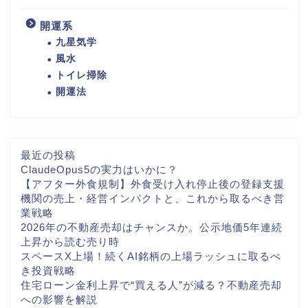
開運系
九星気学
風水
トイレ掃除
開運法
最近の投稿
ClaudeOpus5の実力はいかに？
【アフター外食規制】外食受け入れ停止後の登録支援
機関の売上・経営インパクトと、これから取るべき営
業戦略
2026年の不動産売却はチャンスか。公示地価5年連続
上昇から読む売り時
スペースX上場！続くAI銘柄の上場ラッシュに取るべ
き投資戦略
住宅ローン金利上昇で“買える人”が減る？不動産売却
への影響を解説