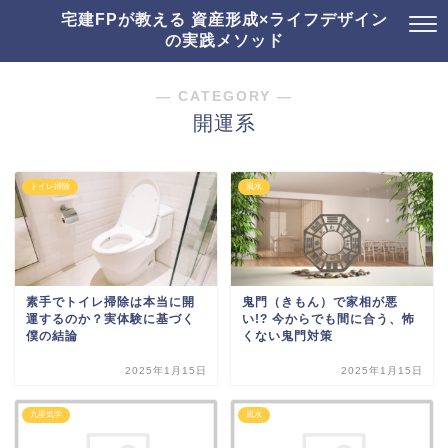
宅建FPが教える 資産形成×ライフデザイン
の実践メソッド
― CATEGORY ―
開運系
トイレ掃除
風水
素手でトイレ掃除は本当に開
鬼門（きもん）で家相が悪
運するのか？実体験に基づく
い!? 今からでも間に合う、怖
僕の結論
くない鬼門対策
2025年1月15日
2025年1月15日
九星気学
風水