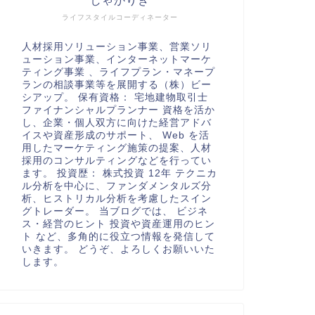
しゃかりき
ライフスタイルコーディネーター
人材採用ソリューション事業、営業ソリ
ューション事業、インターネットマーケ
ティング事業 、ライフプラン・マネープ
ランの相談事業等を展開する（株）ビー
シアップ。 保有資格： 宅地建物取引士
ファイナンシャルプランナー 資格を活か
し、企業・個人双方に向けた経営アドバ
イスや資産形成のサポート、 Web を活
用したマーケティング施策の提案、人材
採用のコンサルティングなどを行ってい
ます。 投資歴： 株式投資 12年 テクニカ
ル分析を中心に、ファンダメンタルズ分
析、ヒストリカル分析を考慮したスイン
グトレーダー。 当ブログでは、 ビジネ
ス・経営のヒント 投資や資産運用のヒン
ト など、多角的に役立つ情報を発信して
いきます。 どうぞ、よろしくお願いいた
します。