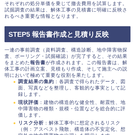
それぞれの処分単価を乗じて撤去費用を試算します。
試掘調査の結果は、解体工事の見積書に明確に反映さ
れるべき重要な情報となります。
STEP5 報告書作成と見積り反映
一連の事前調査（資料調査、構造診断、地中障害物探
査、ボーリング・試掘確認）が完了すると、その結果
をまとめた
報告書
が作成されます。この報告書は、解
体工事の計画立案、見積もり作成、そして施主への説
明において極めて重要な役割を果たします。
調査結果の集約
：各調査で得られたデータ、図
面、写真などを整理し、客観的な事実として記
録します。
現状評価
：建物の構造的な健全性、耐震性、地
中障害物の種類・規模・位置などを総合的に評
価します。
リスク分析
：解体工事中に想定されるリスク
（例：アスベスト飛散、構造体の不安定化、想