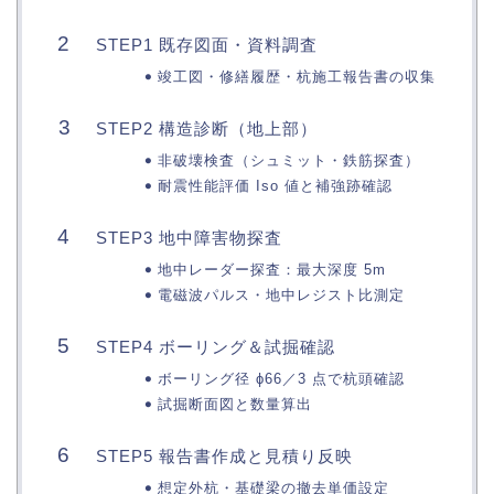
STEP1 既存図面・資料調査
竣工図・修繕履歴・杭施工報告書の収集
STEP2 構造診断（地上部）
非破壊検査（シュミット・鉄筋探査）
耐震性能評価 Iso 値と補強跡確認
STEP3 地中障害物探査
地中レーダー探査：最大深度 5m
電磁波パルス・地中レジスト比測定
STEP4 ボーリング＆試掘確認
ボーリング径 ϕ66／3 点で杭頭確認
試掘断面図と数量算出
STEP5 報告書作成と見積り反映
想定外杭・基礎梁の撤去単価設定