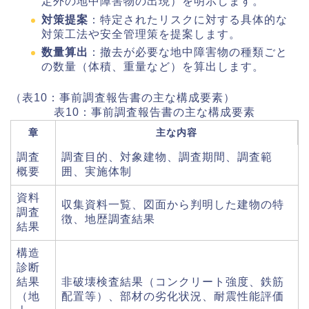
定外の地中障害物の出現）を明示します。
対策提案
：特定されたリスクに対する具体的な
対策工法や安全管理策を提案します。
数量算出
：撤去が必要な地中障害物の種類ごと
の数量（体積、重量など）を算出します。
（表10：事前調査報告書の主な構成要素）
表10：事前調査報告書の主な構成要素
章
主な内容
調査
調査目的、対象建物、調査期間、調査範
概要
囲、実施体制
資料
収集資料一覧、図面から判明した建物の特
調査
徴、地歴調査結果
結果
構造
診断
結果
非破壊検査結果（コンクリート強度、鉄筋
（地
配置等）、部材の劣化状況、耐震性能評価