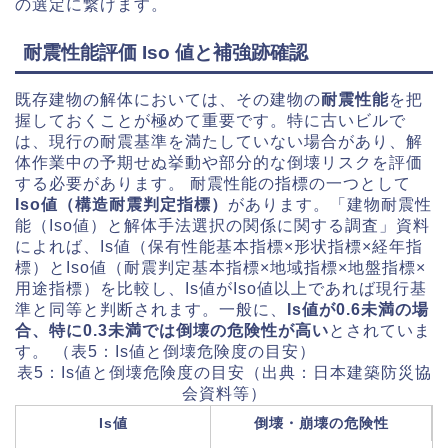
の選定に繋げます。
耐震性能評価 Iso 値と補強跡確認
既存建物の解体においては、その建物の
耐震性能
を把
握しておくことが極めて重要です。特に古いビルで
は、現行の耐震基準を満たしていない場合があり、解
体作業中の予期せぬ挙動や部分的な倒壊リスクを評価
する必要があります。 耐震性能の指標の一つとして
Iso値（構造耐震判定指標）
があります。「建物耐震性
能（Iso値）と解体手法選択の関係に関する調査」資料
によれば、Is値（保有性能基本指標×形状指標×経年指
標）とIso値（耐震判定基本指標×地域指標×地盤指標×
用途指標）を比較し、Is値がIso値以上であれば現行基
準と同等と判断されます。一般に、
Is値が0.6未満の場
合、特に0.3未満では倒壊の危険性が高い
とされていま
す。 （表5：Is値と倒壊危険度の目安）
表5：Is値と倒壊危険度の目安（出典：日本建築防災協
会資料等）
Is値
倒壊・崩壊の危険性