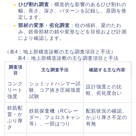
ひび割れ調査
：構造的な影響のあるひび割れの
幅、長さ、深さ、パターンを記録し、原因を推
定します。
部材の変形・劣化調査
：柱の傾斜、梁のたわ
み、鉄骨部材の錆や変形などを目視および計測
により確認します。
（表4：地上部構造診断の主な調査項目と手法）
表4：地上部構造診断の主な調査項目と手法
調査項
主な調査手法
確認する主な内容
目
コンク
シュミットハンマー試
設計強度との比
リート
験、コア抜き圧縮強度
較、劣化度合い
強度
試験
鉄筋配
鉄筋探査機（RCレー
配筋状況の確認、
置・か
ダー、フェロスキャン
かぶり厚さ不足の
ぶり厚
等）、一部はつり
有無
さ