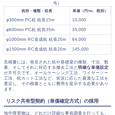
号）
杭径・種類・杭長
単価（円/m、税別）
φ300mm PC杭 杭長15m
10,000
φ600mm PC杭 杭長35m
35,000
φ1000mm RC造成杭 杭長20m
64,000
φ1500mm RC造成杭 杭長20m
145,000
見積書には、発見された杭や基礎梁の種類、寸法、数
量、そしてそれに対応する撤去工法と
明確な単価設定
が不可欠です。オールケーシング工法、ワイヤーソー
工法、杭カット工法など、状況に応じた最適な工法を
選定し、その根拠とともに費用を提示する必要があり
ます。
リスク共有型契約（単価確定方式）の採用
地中障害物は、どれだけ詳細な事前調査を行っても、