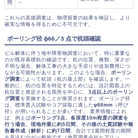
間
～
これらの直接調査は、物理探査の結果を検証し、より
確実な情報を得るために不可欠です。
ボーリング径 ϕ66／3 点で杭頭確認
ビル解体に伴う地中障害物調査において、特に重要な
のが既存基礎杭の確認です。杭の位置、種類、深さが
不明な場合、解体工事の大きな手戻りや追加費用につ
ながる可能性があります。 このような場合、
ボーリン
グ調査
によって杭頭（杭の最上部）を確認します。一
般的に、杭の位置を特定するためには、設計図面上の
杭位置と推定される箇所を中心に、
3点以上のボーリン
グ調査
を実施することが推奨されます。ボーリング径
は、標準貫入試験やコア採取に適した
φ66mm
（呼び
径）が用いられることが多いです。 業界情報によれ
ば、例えば
ボーリング3点、各深度10m程度の調査を
行う場合、現地作業に約5日間、その後の土質試験や報
告書作成（解析）に約7日間
、合計で2週間程度の期間
を見込むのが一般的です（地質調査会社ヒアリン