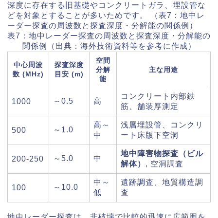
深度に存在する旧基礎やコンクリートガラ、埋設管な
どを対象とすることが多いためです。 （表7：地中レ
ーダー探査の周波数と探査深度・分解能の関係例）
表7：地中レーダー探査の周波数と探査深度・分解能の
関係例（出典：海外技術資料等を参考に作成）
空間
中心周波
探査深度
分解
主な用途
数 (MHz)
目安 (m)
能
コンクリート内部鉄
～0.5
高
1000
筋、舗装厚測定
高～
浅層埋設管、コンクリ
～1.0
500
中
ート床版下空洞
地中障害物探査（ビル
～5.0
中
200-250
解体）
, 空洞調査
中～
遺跡調査、地質構造調
～10.0
100
低
査
地中レーダー探査は、非破壊で比較的迅速に広範囲を