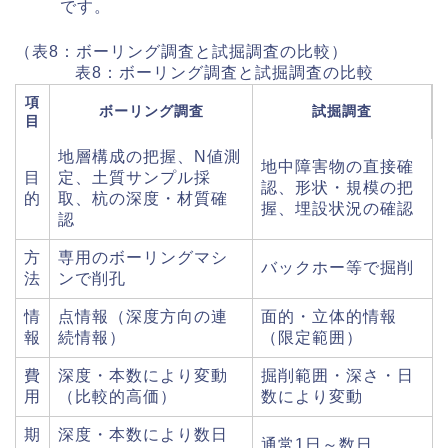
です。
（表8：ボーリング調査と試掘調査の比較）
表8：ボーリング調査と試掘調査の比較
項
ボーリング調査
試掘調査
目
地層構成の把握、N値測
地中障害物の直接確
目
定、土質サンプル採
認、形状・規模の把
的
取、杭の深度・材質確
握、埋設状況の確認
認
方
専用のボーリングマシ
バックホー等で掘削
法
ンで削孔
情
点情報（深度方向の連
面的・立体的情報
報
続情報）
（限定範囲）
費
深度・本数により変動
掘削範囲・深さ・日
用
（比較的高価）
数により変動
期
深度・本数により数日
通常1日～数日