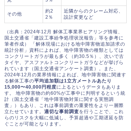
約2
近隣からのクレーム対応、
その他
2％
設計変更など
（出典：2024年12月 解体工事業界ヒアリング情報、
国土交通省「建設工事紛争処理状況報告」等を参考に
筆者作成） 「解体現場における地中障害物追加請求の
統計分析」資料によれば、地中障害物の種類としては
コンクリートガラが最も多く（約30.5％）、次いで古
タイヤ、アスファルトコンクリートガラなどが挙げら
れています（国土交通省アンケート調査）。また、
2024年12月の業界情報によれば、地中障害物に関連す
る解体工事の
平均追加額は1立方メートルあたり
15,000〜40,000円程度
に上るというデータもありま
す。 地中障害物の約60%が工事中に判明するという統
計（国土交通省「地中障害物対策に関する実態調
査」）もあり、これは事前調査の重要性をより一層際
立たせています。
適切な事前調査
を行うことで、これ
らのリスクを大幅に低減し、予算超過や工期遅延を防
ぐことが可能となります。