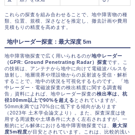
これらの探査を組み合わせることで、地中障害物の種
類、位置、規模、深さなどを推定し、撤去計画や費用
見積もりの精度を高めます。
地中レーダー探査：最大深度 5m
地中障害物探査で広く用いられるのが
地中レーダー
（GPR: Ground Penetrating Radar）探査
です。こ
の技術は、アンテナから地中に向けて電磁波パルスを
放射し、地層境界や埋設物からの反射波を受信・解析
することで、地中の状況を可視化するものです。 「地
中レーダー・電磁波探査の検出精度に関する調査報
告」資料によれば、地中レーダー探査の
検出率は、杭
径100mm以上で90%を超える
とされていますが、
50mm未満では70%台に低下する傾向があります
（2023年 土木学会論文より）。また、探査深度は使
用する周波数や土壌条件に大きく左右されますが、一
般的にビル解体における地中障害物探査では、
最大深
度5m程度
が目安とされています。これは、比較的浅い