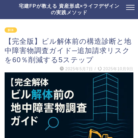
宅建FPが教える 資産形成×ライフデザイン
の実践メソッド
解体
【完全版】ビル解体前の構造診断と地
中障害物調査ガイド─追加請求リスク
を60％削減する5ステップ
2025年5月7日
/
2025年10月9日