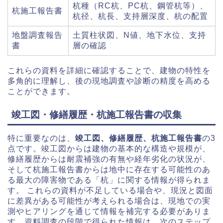
杭種（RC杭、PC杭、鋼管杭等）、
杭施工報告書
杭径、杭長、支持層深度、杭の配置
地盤調査報告
土質柱状図、N値、地下水位、支持
書
層の確認
これらの資料を詳細に確認することで、建物の特性を
多角的に理解し、後の現地調査や診断の精度を高める
ことができます。
竣工図・修繕履歴・杭施工報告書の収集
特に重要なのは、
竣工図、修繕履歴、杭施工報告書
の3
点です。竣工図からは建物の基本的な構造や規模が、
修繕履歴からは耐震補強の有無や経年劣化の状況が、
そして杭施工報告書からは地中に存在する可能性のあ
る最大の障害物である「杭」に関する情報が得られま
す。 これらの資料が不足している場合や、現況と図面
に差異がある可能性が考えられる場合は、現地での実
測やヒアリングを通じて情報を補完する必要がありま
す。資料調査の段階で得られた情報は、次のステップ