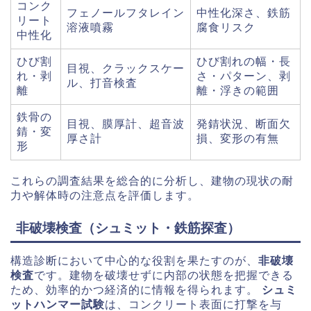
コンク
フェノールフタレイン
中性化深さ、鉄筋
リート
溶液噴霧
腐食リスク
中性化
ひび割
ひび割れの幅・長
目視、クラックスケー
れ・剥
さ・パターン、剥
ル、打音検査
離
離・浮きの範囲
鉄骨の
目視、膜厚計、超音波
発錆状況、断面欠
錆・変
厚さ計
損、変形の有無
形
これらの調査結果を総合的に分析し、建物の現状の耐
力や解体時の注意点を評価します。
非破壊検査（シュミット・鉄筋探査）
構造診断において中心的な役割を果たすのが、
非破壊
検査
です。建物を破壊せずに内部の状態を把握できる
ため、効率的かつ経済的に情報を得られます。
シュミ
ットハンマー試験
は、コンクリート表面に打撃を与