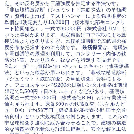
え、その反発度から圧縮強度を推定する手法です。
「非破壊構造診断（シュミット・鉄筋探査）の単価調
査」資料によれば、テストハンマーによる強度推定の
単価は1測定あたり13,200円（栃木県北部生コンクリ
ート協同組合）、一式で30,000円（株式会社BIM）と
いった事例があります。測定精度はコア採取による直
接試験よりは劣りますが、比較的短時間で広範囲の強
度分布を把握するのに有効です。
鉄筋探査
は、電磁波
や電磁誘導の原理を利用して、コンクリート内部の鉄
筋の位置、かぶり厚さ、径などを特定する技術です。
RCレーダー（電磁波法）やフェロスキャン（電磁誘導
法）といった機器が用いられます。「非破壊構造診断
（シュミット・鉄筋探査）の単価調査」資料による
と、フェロスキャンPS200の日額レンタル価格は期間
限定で5,500円（日本ヒルティ）などがあり、基礎鉄
筋調査一式で25,000円（株式会社BIM）という業務単
価も見られます。床版300㎡の鉄筋探査（スケルカビ
ューDX）で約53万円（橋梁非破壊検査技術 国土交通
省資料）という大規模調査の例もあります。 これらの
非破壊検査を適切に組み合わせることで、建物の構造
的な特徴や劣化状況を詳細に把握し、安全な解体工法