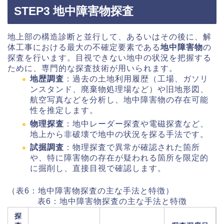
STEP3 地中障害物探査
地上部の構造診断と並行して、あるいはその後に、解
体工事における最大の不確定要素である
地中障害物
の
探査を行います。目視できない地中の状況を把握する
ために、専門的な探査技術が用いられます。
地歴調査
：過去の土地利用履歴（工場、ガソリ
ンスタンド、廃棄物処理場など）や旧地形図、
航空写真などを分析し、地中障害物の存在可能
性を推定します。
物理探査
：地中レーダー探査や電磁探査など、
地上から非破壊で地中の状況を探る手法です。
試掘調査
：物理探査で異常が確認された箇所
や、特に障害物の存在が疑われる箇所を限定的
に掘削し、直接目視で確認します。
（表6：地中障害物探査の主な手法と特徴）
表6：地中障害物探査の主な手法と特徴
探