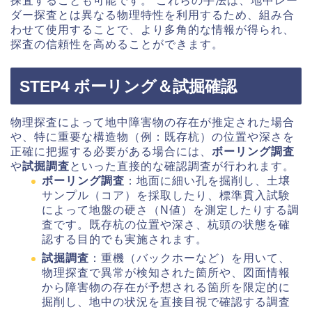
探査することも可能です。 これらの手法は、地中レー
ダー探査とは異なる物理特性を利用するため、組み合
わせて使用することで、より多角的な情報が得られ、
探査の信頼性を高めることができます。
STEP4 ボーリング＆試掘確認
物理探査によって地中障害物の存在が推定された場合
や、特に重要な構造物（例：既存杭）の位置や深さを
正確に把握する必要がある場合には、
ボーリング調査
や
試掘調査
といった直接的な確認調査が行われます。
ボーリング調査
：地面に細い孔を掘削し、土壌
サンプル（コア）を採取したり、標準貫入試験
によって地盤の硬さ（N値）を測定したりする調
査です。既存杭の位置や深さ、杭頭の状態を確
認する目的でも実施されます。
試掘調査
：重機（バックホーなど）を用いて、
物理探査で異常が検知された箇所や、図面情報
から障害物の存在が予想される箇所を限定的に
掘削し、地中の状況を直接目視で確認する調査