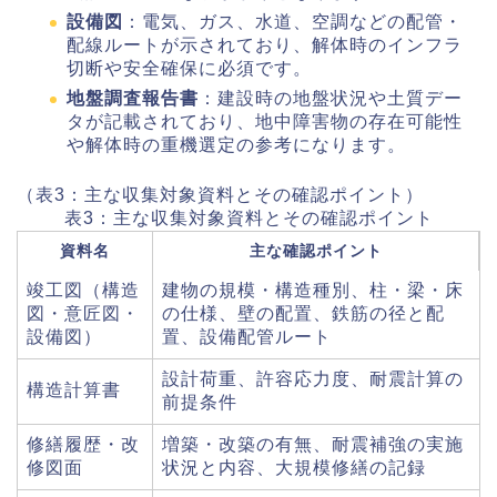
設備図
：電気、ガス、水道、空調などの配管・
配線ルートが示されており、解体時のインフラ
切断や安全確保に必須です。
地盤調査報告書
：建設時の地盤状況や土質デー
タが記載されており、地中障害物の存在可能性
や解体時の重機選定の参考になります。
（表3：主な収集対象資料とその確認ポイント）
表3：主な収集対象資料とその確認ポイント
資料名
主な確認ポイント
竣工図（構造
建物の規模・構造種別、柱・梁・床
図・意匠図・
の仕様、壁の配置、鉄筋の径と配
設備図）
置、設備配管ルート
設計荷重、許容応力度、耐震計算の
構造計算書
前提条件
修繕履歴・改
増築・改築の有無、耐震補強の実施
修図面
状況と内容、大規模修繕の記録