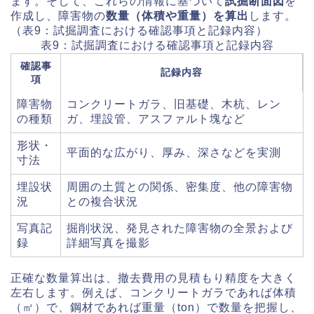
ます。そして、これらの情報に基づいて
試掘断面図
を
作成し、障害物の
数量（体積や重量）を算出
します。
（表9：試掘調査における確認事項と記録内容）
表9：試掘調査における確認事項と記録内容
確認事
記録内容
項
障害物
コンクリートガラ、旧基礎、木杭、レン
の種類
ガ、埋設管、アスファルト塊など
形状・
平面的な広がり、厚み、深さなどを実測
寸法
埋設状
周囲の土質との関係、密集度、他の障害物
況
との複合状況
写真記
掘削状況、発見された障害物の全景および
録
詳細写真を撮影
正確な数量算出は、撤去費用の見積もり精度を大きく
左右します。例えば、コンクリートガラであれば体積
（㎥）で、鋼材であれば重量（ton）で数量を把握し、