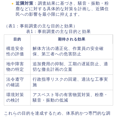
近隣対策
：調査結果に基づき、騒音・振動・粉
塵などに対する具体的な対策を計画し、近隣住
民への影響を最小限に抑えます。
（表1：事前調査の主な目的と効果）
表1：事前調査の主な目的と効果
目的
期待される効果
構造安全
解体方法の適正化、作業員の安全確
性の評価
保、第三者への危害防止
地中障害
追加費用の抑制、工期の遅延防止、適
物の特定
切な撤去計画の立案
法令遵守
行政指導リスクの回避、適法な工事実
の確認
施
環境対策
アスベスト等の有害物質対策、粉塵・
の検討
騒音・振動の低減
これらの目的を達成するため、体系的かつ専門的な調