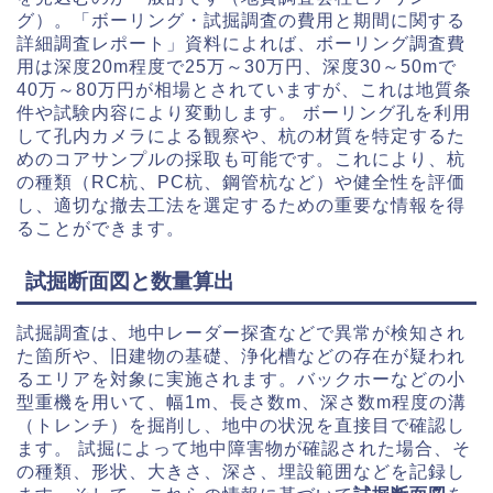
グ）。「ボーリング・試掘調査の費用と期間に関する
詳細調査レポート」資料によれば、ボーリング調査費
用は深度20m程度で25万～30万円、深度30～50mで
40万～80万円が相場とされていますが、これは地質条
件や試験内容により変動します。 ボーリング孔を利用
して孔内カメラによる観察や、杭の材質を特定するた
めのコアサンプルの採取も可能です。これにより、杭
の種類（RC杭、PC杭、鋼管杭など）や健全性を評価
し、適切な撤去工法を選定するための重要な情報を得
ることができます。
試掘断面図と数量算出
試掘調査は、地中レーダー探査などで異常が検知され
た箇所や、旧建物の基礎、浄化槽などの存在が疑われ
るエリアを対象に実施されます。バックホーなどの小
型重機を用いて、幅1m、長さ数m、深さ数m程度の溝
（トレンチ）を掘削し、地中の状況を直接目で確認し
ます。 試掘によって地中障害物が確認された場合、そ
の種類、形状、大きさ、深さ、埋設範囲などを記録し