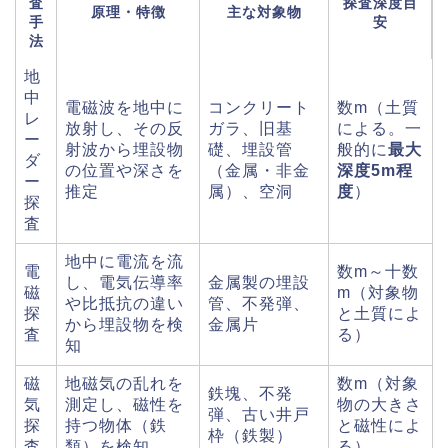
査
探査深度目
原理・特徴
主な対象物
手
安
法
地
中
電磁波を地中に
コンクリート
数m（土質
レ
放射し、その反
ガラ、旧基
による。一
ー
射波から埋設物
礎、埋設管
般的に
最大
ダ
の位置や深さを
（金属・非金
深度5m程
ー
推定
属）、空洞
度
）
探
査
地中に電流を流
電
数m～十数
し、電気伝導率
金属製の埋設
磁
m（対象物
や比抵抗の違い
管、不発弾、
探
と土質によ
から埋設物を検
金属片
査
る）
知
磁
地磁気の乱れを
数m（対象
鉄塊、不発
気
測定し、磁性を
物の大きさ
弾、古い井戸
探
持つ物体（鉄
と磁性によ
枠（鉄製）
査
類）を検知
る）