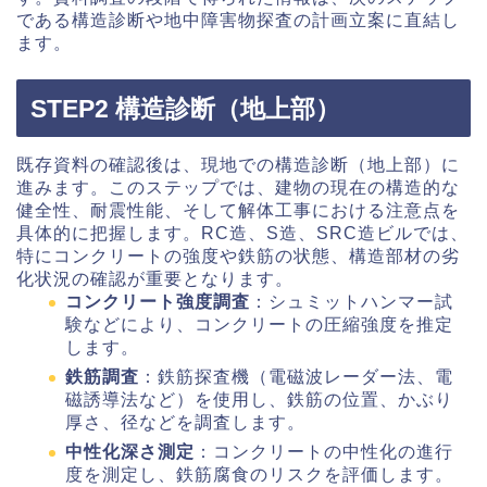
である構造診断や地中障害物探査の計画立案に直結し
ます。
STEP2 構造診断（地上部）
既存資料の確認後は、現地での構造診断（地上部）に
進みます。このステップでは、建物の現在の構造的な
健全性、耐震性能、そして解体工事における注意点を
具体的に把握します。RC造、S造、SRC造ビルでは、
特にコンクリートの強度や鉄筋の状態、構造部材の劣
化状況の確認が重要となります。
コンクリート強度調査
：シュミットハンマー試
験などにより、コンクリートの圧縮強度を推定
します。
鉄筋調査
：鉄筋探査機（電磁波レーダー法、電
磁誘導法など）を使用し、鉄筋の位置、かぶり
厚さ、径などを調査します。
中性化深さ測定
：コンクリートの中性化の進行
度を測定し、鉄筋腐食のリスクを評価します。