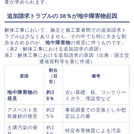
査が求められます。
追加請求トラブルの 38％が地中障害物起因
解体工事において、施主と施工業者間での追加請求ト
ラブルは少なくありません。その中でも特に大きな割
合を占めるのが、
地中障害物
の発見に伴うものです。
（表2：解体工事における追加請求の原因）
表2：解体工事における追加請求の原因（出典：国土交
通省資料等を基に作成）
割合
原因
（目
備考
安）
地中障害物の
約3
古い基礎、杭、コンクリー
発見
8％
トガラ、埋設管など
アスベスト含
約2
事前調査での見落としや想
有建材の発見
5％
定以上の量
土壌汚染の発
約1
特定有害物質による汚染
見
5％