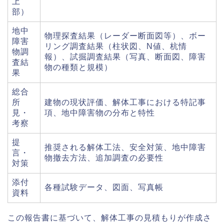
上
部）
地中
物理探査結果（レーダー断面図等）、ボー
障害
リング調査結果（柱状図、N値、杭情
物調
報）、試掘調査結果（写真、断面図、障害
査結
物の種類と規模）
果
総合
所
建物の現状評価、解体工事における特記事
見・
項、地中障害物の分布と特性
考察
提
推奨される解体工法、安全対策、地中障害
言・
物撤去方法、追加調査の必要性
対策
添付
各種試験データ、図面、写真帳
資料
この報告書に基づいて、解体工事の見積もりが作成さ