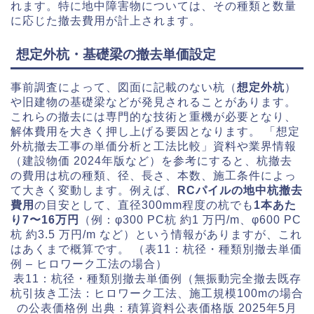
れます。特に地中障害物については、その種類と数量
に応じた撤去費用が計上されます。
想定外杭・基礎梁の撤去単価設定
事前調査によって、図面に記載のない杭（
想定外杭
）
や旧建物の基礎梁などが発見されることがあります。
これらの撤去には専門的な技術と重機が必要となり、
解体費用を大きく押し上げる要因となります。 「想定
外杭撤去工事の単価分析と工法比較」資料や業界情報
（建設物価 2024年版など）を参考にすると、杭撤去
の費用は杭の種類、径、長さ、本数、施工条件によっ
て大きく変動します。例えば、
RCパイルの地中杭撤去
費用
の目安として、直径300mm程度の杭でも
1本あた
り7〜16万円
（例：φ300 PC杭 約1 万円/m、φ600 PC
杭 約3.5 万円/m など）という情報がありますが、これ
はあくまで概算です。 （表11：杭径・種類別撤去単価
例 – ヒロワーク工法の場合）
表11：杭径・種類別撤去単価例（無振動完全撤去既存
杭引抜き工法：ヒロワーク工法、施工規模100mの場合
の公表価格例 出典：積算資料公表価格版 2025年5月