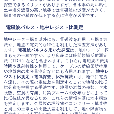
探査できるメリットがありますが、含水率の高い粘性
土や塩分濃度の高い地盤では電磁波の減衰が大きく、
探査深度や精度が低下する点に注意が必要です。
電磁波パルス・地中レジスト比測定
地中レーダー探査以外にも、電磁波を利用した探査方
法や、地盤の電気的な特性を利用した探査方法があり
ます。
電磁波パルスを用いた探査
は、地中レーダー探
査もその一種ですが、より広義には時間領域反射測定
法（TDR）なども含まれます。これらは電磁波の伝播
時間や反射特性を利用して、ケーブルの断線箇所特定
や地盤内の水分量測定などにも応用されます。
地中レ
ジスト比測定（電気探査、比抵抗法）
は、地中に電流
を流し、その際の電位差を測定することで地盤の比抵
抗分布を把握する手法です。地層や岩盤の種類、含水
状態、空洞の有無、汚染プルームの分布などによって
比抵抗値が異なるため、これらの情報を基に地中構造
を推定します。金属製の埋設物やコンクリート構造物
と周囲の土壌との比抵抗差を利用して、地中障害物を