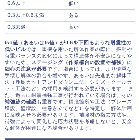
0.6以上
低い
0.3以上0.6未満
ある
0.3未満
高い
Iso値（あるいはIs値）が0.6を下回るような耐震性の
低いビル
では、重機を用いた解体作業の際に、振動や
荷重バランスの変化によって構造体が不安定になりや
すいため、
ステージング（作業構台の設置や補強）に
細心の注意が必要
です。場合によっては、より慎重な
手壊し解体の割合を増やす、あるいは先進的な解体工
法（鹿島カットアンドダウン工法、シミズ・クールカ
ット工法など）の採用を検討する必要があります。 ま
た、過去に耐震補強工事が行われている場合は、その
補強跡の確認
も重要です。補強箇所や工法（ブレース
増設、壁増設、柱巻き立てなど）を特定し、解体計画
に反映させる必要があります。補強材の撤去方法や、
補強によって変化した応力状態を考慮しないと、安全
な解体が困難になる場合があります。