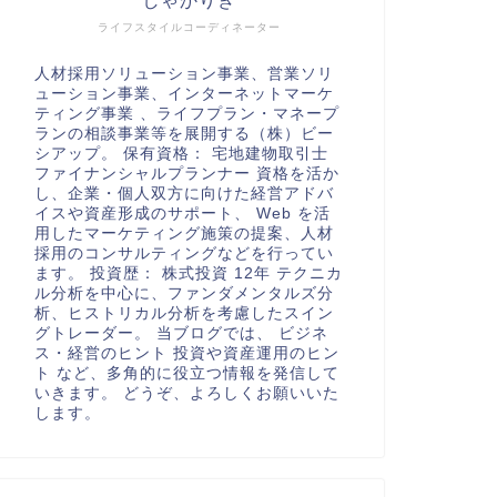
しゃかりき
ライフスタイルコーディネーター
人材採用ソリューション事業、営業ソリ
ューション事業、インターネットマーケ
ティング事業 、ライフプラン・マネープ
ランの相談事業等を展開する（株）ビー
シアップ。 保有資格： 宅地建物取引士
ファイナンシャルプランナー 資格を活か
し、企業・個人双方に向けた経営アドバ
イスや資産形成のサポート、 Web を活
用したマーケティング施策の提案、人材
採用のコンサルティングなどを行ってい
ます。 投資歴： 株式投資 12年 テクニカ
ル分析を中心に、ファンダメンタルズ分
析、ヒストリカル分析を考慮したスイン
グトレーダー。 当ブログでは、 ビジネ
ス・経営のヒント 投資や資産運用のヒン
ト など、多角的に役立つ情報を発信して
いきます。 どうぞ、よろしくお願いいた
します。