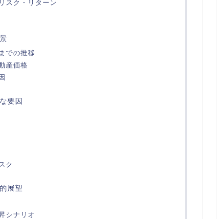
リスク・リターン
景
までの推移
動産価格
因
な要因
スク
的展望
昇シナリオ